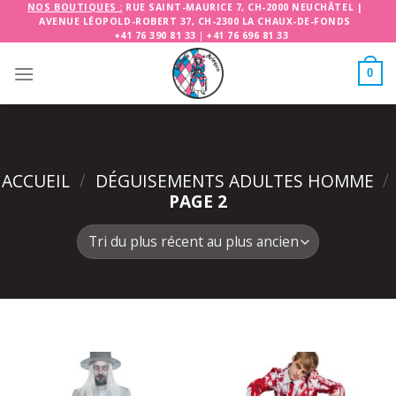
Skip
NOS BOUTIQUES :
RUE SAINT-MAURICE 7, CH-2000 NEUCHÂTEL
|
AVENUE LÉOPOLD-ROBERT 37, CH-2300 LA CHAUX-DE-FONDS
to
+41 76 390 81 33
|
+41 76 696 81 33
content
0
ACCUEIL
/
DÉGUISEMENTS ADULTES HOMME
/
PAGE 2