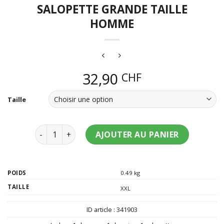
SALOPETTE GRANDE TAILLE
HOMME
32,90
CHF
Taille
quantité de Déguisement Bavarois salopette grand
AJOUTER AU PANIER
POIDS
0.49 kg
TAILLE
XXL
ID article :
341903