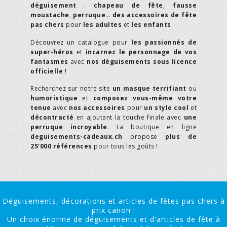
déguisement
:
chapeau de fête
,
fausse
moustache
,
perruque
…
des accessoires de fête
pas chers
pour
les adultes
et
les enfants
.
Découvrez un catalogue pour
les passionnés de
super-héros
et
incarnez le personnage de vos
fantasmes
avec
nos déguisements sous licence
officielle
!
Recherchez sur notre site
un masque terrifiant
ou
humoristique
et
composez vous-même votre
tenue
avec
nos accessoires
pour
un style cool
et
décontracté
en ajoutant la touche finale avec
une
perruque incroyable
. La boutique en ligne
deguisements-cadeaux.ch
propose
plus de
25'000 références
pour tous les goûts !
Déguisements, décorations et articles de fêtes pas chers à
prix canon !
Un choix énorme de déguisements et d'articles de fête à