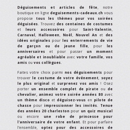
Déguisements et articles de fête
, notre
boutique en ligne
deguisements-cadeaux.ch
vous
propose
tous les thèmes pour vos soirées
déguisées
. Trouvez
des centaines de costumes
et
leurs accessoires
pour
Saint-Valentin
,
Carnaval
,
Halloween
,
Noël
,
Nouvel An
et
des
idées originales
pour
les enterrements de vie
de garçon ou de jeune fille
, pour
les
anniversaires
et pour passer
un moment
agréable et inoubliable
avec
votre famille
,
vos
amis
ou
vos collègues
.
Faites votre choix parmi
nos déguisements
pour
trouver
le costume de votre événement
,
soyez
le plus original
et
surprenez vos amis
! Osez
porter
un ensemble complet de pirate
ou
de
chevalier,
animez votre soirée années 80
avec
un thème disco
et
déguisez-vous
en
pilote de
chasse
pour
impressionner les invités
.
Tenue
des années 20 charleston
pour
un quiz musical
ou encore
une robe de princesse pour
l'anniversaire de votre enfant
. Et pour parfaire
l’ensemble,
optez pour des accessoires de