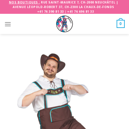
Skip
NOS BOUTIQUES :
RUE SAINT-MAURICE 7, CH-2000 NEUCHÂTEL
|
AVENUE LÉOPOLD-ROBERT 37, CH-2300 LA CHAUX-DE-FONDS
to
+41 76 390 81 33
|
+41 76 696 81 33
content
0