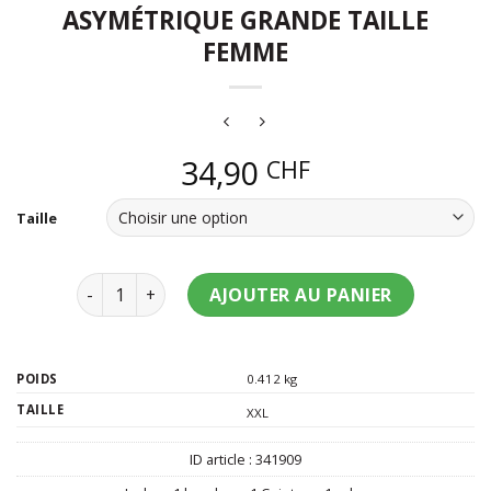
ASYMÉTRIQUE GRANDE TAILLE
FEMME
34,90
CHF
Taille
quantité de Déguisement indienne asymétrique gra
AJOUTER AU PANIER
POIDS
0.412 kg
TAILLE
XXL
ID article :
341909