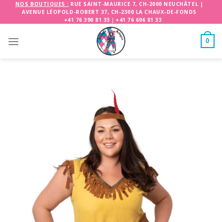
Skip
NOS BOUTIQUES :
RUE SAINT-MAURICE 7, CH-2000 NEUCHÂTEL
|
AVENUE LÉOPOLD-ROBERT 37, CH-2300 LA CHAUX-DE-FONDS
to
+41 76 390 81 33
|
+41 76 696 81 33
content
0