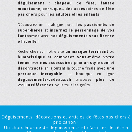
déguisement
:
chapeau de fête
,
fausse
moustache
,
perruque
…
des accessoires de fête
pas chers
pour
les adultes
et
les enfants
.
Découvrez un catalogue pour
les passionnés de
super-héros
et
incarnez le personnage de vos
fantasmes
avec
nos déguisements sous licence
officielle
!
Recherchez sur notre site
un masque terrifiant
ou
humoristique
et
composez vous-même votre
tenue
avec
nos accessoires
pour
un style cool
et
décontracté
en ajoutant la touche finale avec
une
perruque incroyable
. La boutique en ligne
deguisements-cadeaux.ch
propose
plus de
25'000 références
pour tous les goûts !
Déguisements, décorations et articles de fêtes pas chers à
prix canon !
Un choix énorme de déguisements et d'articles de fête à