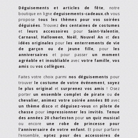
Déguisements et articles de fête
, notre
boutique en ligne
deguisements-cadeaux.ch
vous
propose
tous les thèmes pour vos soirées
déguisées
. Trouvez
des centaines de costumes
et
leurs accessoires
pour
Saint-Valentin
,
Carnaval
,
Halloween
,
Noël
,
Nouvel An
et
des
idées originales
pour
les enterrements de vie
de garçon ou de jeune fille
, pour
les
anniversaires
et pour passer
un moment
agréable et inoubliable
avec
votre famille
,
vos
amis
ou
vos collègues
.
Faites votre choix parmi
nos déguisements
pour
trouver
le costume de votre événement
,
soyez
le plus original
et
surprenez vos amis
! Osez
porter
un ensemble complet de pirate
ou
de
chevalier,
animez votre soirée années 80
avec
un thème disco
et
déguisez-vous
en
pilote de
chasse
pour
impressionner les invités
.
Tenue
des années 20 charleston
pour
un quiz musical
ou encore
une robe de princesse pour
l'anniversaire de votre enfant
. Et pour parfaire
l’ensemble,
optez pour des accessoires de