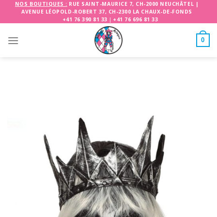
Skip
NOS BOUTIQUES :
RUE SAINT-MAURICE 7, CH-2000 NEUCHÂTEL
|
AVENUE LÉOPOLD-ROBERT 37, CH-2300 LA CHAUX-DE-FONDS
to
+41 76 390 81 33
|
+41 76 696 81 33
content
0