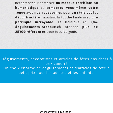
Recherchez sur notre site
un masque terrifiant
ou
humoristique
et
composez vous-même votre
tenue
avec
nos accessoires
pour
un style cool
et
décontracté
en ajoutant la touche finale avec
une
perruque incroyable
. La boutique en ligne
deguisements-cadeaux.ch
propose
plus de
25'000 références
pour tous les goûts !
Déguisements, décorations et articles de fêtes pas chers à
prix canon !
Un choix énorme de déguisements et d'articles de fête à
petit prix pour les adultes et les enfants.
COSTUMES,