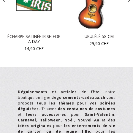
ÉCHARPE SATINÉE IRISH FOR
UKULÉLÉ 58 CM
A DAY
29,90
CHF
14,90
CHF
Déguisements et articles de fête
, notre
boutique en ligne
deguisements-cadeaux.ch
vous
propose
tous les thèmes pour vos soirées
déguisées
. Trouvez
des centaines de costumes
et
leurs accessoires
pour
Saint-Valentin
,
Carnaval
,
Halloween
,
Noël
,
Nouvel An
et
des
idées originales
pour
les enterrements de vie
de garçon ou de jeune fille
, pour
les