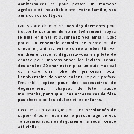
anniversaires
et pour passer
un moment
agréable et inoubliable
avec
votre famille
,
vos
amis
ou
vos collègues
.
Faites votre choix parmi
nos déguisements
pour
trouver
le costume de votre événement
,
soyez
le plus original
et
surprenez vos amis
! Osez
porter
un ensemble complet de pirate
ou
de
chevalier,
animez votre soirée années 80
avec
un thème disco
et
déguisez-vous
en
pilote de
chasse
pour
impressionner les invités
.
Tenue
des années 20 charleston
pour
un quiz musical
ou encore
une robe de princesse pour
l'anniversaire de votre enfant
. Et pour parfaire
l’ensemble,
optez pour des accessoires de
déguisement
:
chapeau de fête
,
fausse
moustache
,
perruque
…
des accessoires de fête
pas chers
pour
les adultes
et
les enfants
.
Découvrez un catalogue pour
les passionnés de
super-héros
et
incarnez le personnage de vos
fantasmes
avec
nos déguisements sous licence
officielle
!