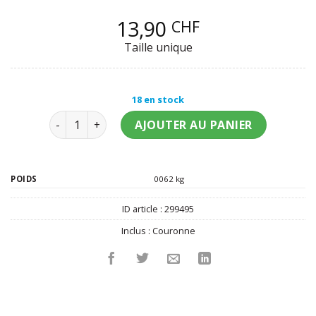
13,90
CHF
Taille unique
18 en stock
quantité de Couronne reine malveillante latex arge
AJOUTER AU PANIER
POIDS
0062 kg
ID article :
299495
Inclus :
Couronne