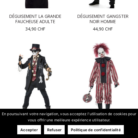
DÉGUISEMENT LA GRANDE
DÉGUISEMENT GANGSTER
FAUCHEUSE ADULTE
NOIR HOMME
34,90
CHF
44,90
CHF
En poursuivant votre navigation, vous acceptez l'utilisation de cookies pour
vous offrir une meilleure expérience utilisateur.
DÉGUISEMENT PRÊTRE
DÉGUISEMENT CLOWN
VAUDOU GRANDE TAILLE
DÉMONIAQUE LUXE ADULTE
Accepter
Refuser
Politique de confidentialité
HOMME
74,90
CHF