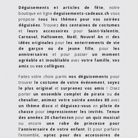
Déguisements et articles de fête
, notre
boutique en ligne
deguisements-cadeaux.ch
vous
propose
tous les thèmes pour vos soirées
déguisées
. Trouvez
des centaines de costumes
et
leurs accessoires
pour
Saint-Valentin
,
Carnaval
,
Halloween
,
Noël
,
Nouvel An
et
des
idées originales
pour
les enterrements de vie
de garçon ou de jeune fille
, pour
les
anniversaires
et pour passer
un moment
agréable et inoubliable
avec
votre famille
,
vos
amis
ou
vos collègues
.
Faites votre choix parmi
nos déguisements
pour
trouver
le costume de votre événement
,
soyez
le plus original
et
surprenez vos amis
! Osez
porter
un ensemble complet de pirate
ou
de
chevalier,
animez votre soirée années 80
avec
un thème disco
et
déguisez-vous
en
pilote de
chasse
pour
impressionner les invités
.
Tenue
des années 20 charleston
pour
un quiz musical
ou encore
une robe de princesse pour
l'anniversaire de votre enfant
. Et pour parfaire
l’ensemble,
optez pour des accessoires de