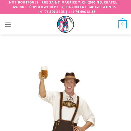
Skip
NOS BOUTIQUES :
RUE SAINT-MAURICE 7, CH-2000 NEUCHÂTEL
|
AVENUE LÉOPOLD-ROBERT 37, CH-2300 LA CHAUX-DE-FONDS
to
+41 76 390 81 33
|
+41 76 696 81 33
content
0