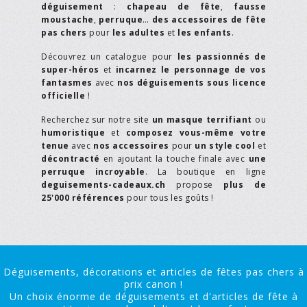
déguisement
:
chapeau de fête
,
fausse
moustache
,
perruque
…
des accessoires de fête
pas chers
pour
les adultes
et
les enfants
.
Découvrez un catalogue pour
les passionnés de
super-héros
et
incarnez le personnage de vos
fantasmes
avec
nos déguisements sous licence
officielle
!
Recherchez sur notre site
un masque terrifiant
ou
humoristique
et
composez vous-même votre
tenue
avec
nos accessoires
pour
un style cool
et
décontracté
en ajoutant la touche finale avec
une
perruque incroyable
. La boutique en ligne
deguisements-cadeaux.ch
propose
plus de
25'000 références
pour tous les goûts !
Déguisements, décorations et articles de fêtes pas chers à
prix canon !
Un choix énorme de déguisements et d'articles de fête à