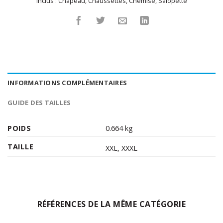
Inclus :
Chapeau
,
Chaussettes
,
Chemise
,
Salopette
INFORMATIONS COMPLÉMENTAIRES
GUIDE DES TAILLES
POIDS
0.664 kg
TAILLE
XXL
,
XXXL
RÉFÉRENCES DE LA MÊME CATÉGORIE