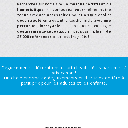
Recherchez sur notre site
un masque terrifiant
ou
humoristique
et
composez vous-même votre
tenue
avec
nos accessoires
pour
un style cool
et
décontracté
en ajoutant la touche finale avec
une
perruque incroyable
. La boutique en ligne
deguisements-cadeaux.ch
propose
plus de
25'000 références
pour tous les goûts !
Déguisements, décorations et articles de fêtes pas chers à
prix canon !
Un choix énorme de déguisements et d'articles de fête à
petit prix pour les adultes et les enfants.