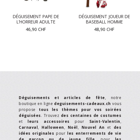
DÉGUISEMENT PAPE DE
DÉGUISEMENT JOUEUR DE
L’HORREUR ADULTE
BASEBALL HOMME
46,90
CHF
48,90
CHF
Déguisements et articles de fête
, notre
boutique en ligne
deguisements-cadeaux.ch
vous
propose
tous les thèmes pour vos soirées
déguisées
. Trouvez
des centaines de costumes
et
leurs accessoires
pour
Saint-Valentin
,
Carnaval
,
Halloween
,
Noël
,
Nouvel An
et
des
idées originales
pour
les enterrements de vie
de garçon ou de jeune fille
, pour
les