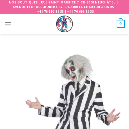
Skip
NOS BOUTIQUES :
RUE SAINT-MAURICE 7, CH-2000 NEUCHÂTEL
|
AVENUE LÉOPOLD-ROBERT 37, CH-2300 LA CHAUX-DE-FONDS
to
+41 76 390 81 33
|
+41 76 696 81 33
content
0