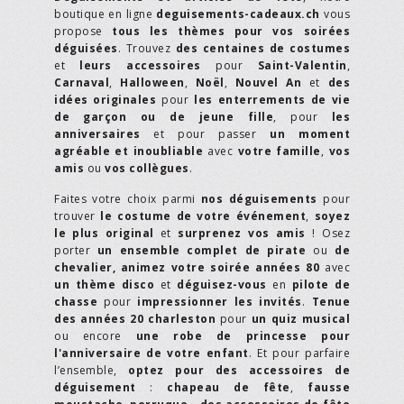
boutique en ligne
deguisements-cadeaux.ch
vous
propose
tous les thèmes pour vos soirées
déguisées
. Trouvez
des centaines de costumes
et
leurs accessoires
pour
Saint-Valentin
,
Carnaval
,
Halloween
,
Noël
,
Nouvel An
et
des
idées originales
pour
les enterrements de vie
de garçon ou de jeune fille
, pour
les
anniversaires
et pour passer
un moment
agréable et inoubliable
avec
votre famille
,
vos
amis
ou
vos collègues
.
Faites votre choix parmi
nos déguisements
pour
trouver
le costume de votre événement
,
soyez
le plus original
et
surprenez vos amis
! Osez
porter
un ensemble complet de pirate
ou
de
chevalier,
animez votre soirée années 80
avec
un thème disco
et
déguisez-vous
en
pilote de
chasse
pour
impressionner les invités
.
Tenue
des années 20 charleston
pour
un quiz musical
ou encore
une robe de princesse pour
l'anniversaire de votre enfant
. Et pour parfaire
l’ensemble,
optez pour des accessoires de
déguisement
:
chapeau de fête
,
fausse