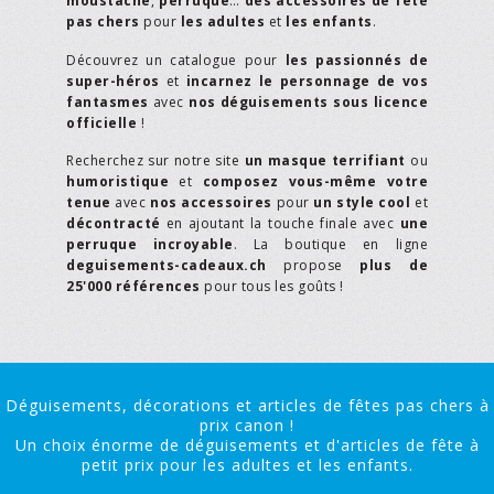
moustache
,
perruque
…
des accessoires de fête
pas chers
pour
les adultes
et
les enfants
.
Découvrez un catalogue pour
les passionnés de
super-héros
et
incarnez le personnage de vos
fantasmes
avec
nos déguisements sous licence
officielle
!
Recherchez sur notre site
un masque terrifiant
ou
humoristique
et
composez vous-même votre
tenue
avec
nos accessoires
pour
un style cool
et
décontracté
en ajoutant la touche finale avec
une
perruque incroyable
. La boutique en ligne
deguisements-cadeaux.ch
propose
plus de
25'000 références
pour tous les goûts !
Déguisements, décorations et articles de fêtes pas chers à
prix canon !
Un choix énorme de déguisements et d'articles de fête à
petit prix pour les adultes et les enfants.