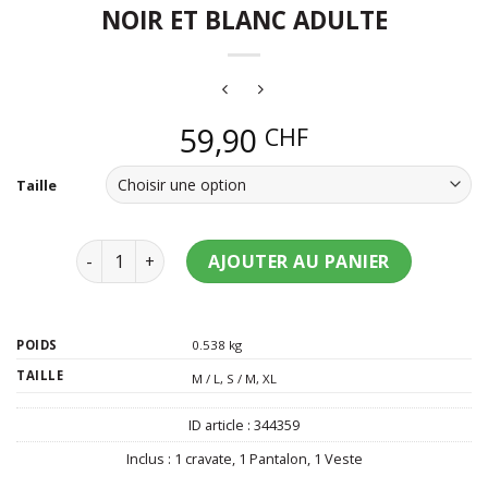
NOIR ET BLANC ADULTE
59,90
CHF
Taille
quantité de Costume de fantôme rayé noir et blanc
AJOUTER AU PANIER
POIDS
0.538 kg
TAILLE
M / L
,
S / M
,
XL
ID article :
344359
Inclus :
1 cravate
,
1 Pantalon
,
1 Veste