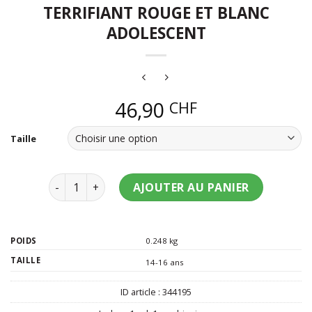
TERRIFIANT ROUGE ET BLANC
ADOLESCENT
46,90
CHF
Taille
quantité de Déguisement clown terrifiant rouge et
AJOUTER AU PANIER
POIDS
0.248 kg
TAILLE
14-16 ans
ID article :
344195