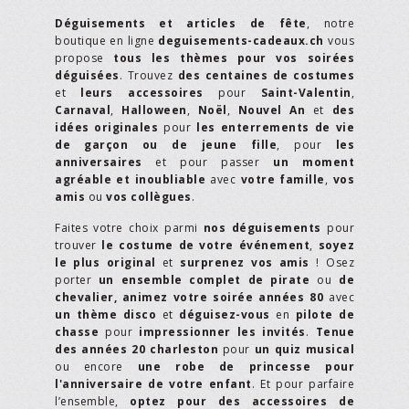
Déguisements et articles de fête
, notre
boutique en ligne
deguisements-cadeaux.ch
vous
propose
tous les thèmes pour vos soirées
déguisées
. Trouvez
des centaines de costumes
et
leurs accessoires
pour
Saint-Valentin
,
Carnaval
,
Halloween
,
Noël
,
Nouvel An
et
des
idées originales
pour
les enterrements de vie
de garçon ou de jeune fille
, pour
les
anniversaires
et pour passer
un moment
agréable et inoubliable
avec
votre famille
,
vos
amis
ou
vos collègues
.
Faites votre choix parmi
nos déguisements
pour
trouver
le costume de votre événement
,
soyez
le plus original
et
surprenez vos amis
! Osez
porter
un ensemble complet de pirate
ou
de
chevalier,
animez votre soirée années 80
avec
un thème disco
et
déguisez-vous
en
pilote de
chasse
pour
impressionner les invités
.
Tenue
des années 20 charleston
pour
un quiz musical
ou encore
une robe de princesse pour
l'anniversaire de votre enfant
. Et pour parfaire
l’ensemble,
optez pour des accessoires de