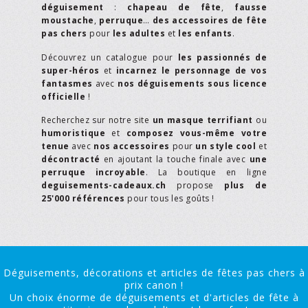
déguisement
:
chapeau de fête
,
fausse
moustache
,
perruque
…
des accessoires de fête
pas chers
pour
les adultes
et
les enfants
.
Découvrez un catalogue pour
les passionnés de
super-héros
et
incarnez le personnage de vos
fantasmes
avec
nos déguisements sous licence
officielle
!
Recherchez sur notre site
un masque terrifiant
ou
humoristique
et
composez vous-même votre
tenue
avec
nos accessoires
pour
un style cool
et
décontracté
en ajoutant la touche finale avec
une
perruque incroyable
. La boutique en ligne
deguisements-cadeaux.ch
propose
plus de
25'000 références
pour tous les goûts !
Déguisements, décorations et articles de fêtes pas chers à
prix canon !
Un choix énorme de déguisements et d'articles de fête à