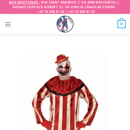
Skip
NOS BOUTIQUES :
RUE SAINT-MAURICE 7, CH-2000 NEUCHÂTEL
|
AVENUE LÉOPOLD-ROBERT 37, CH-2300 LA CHAUX-DE-FONDS
to
+41 76 390 81 33
|
+41 76 696 81 33
content
0