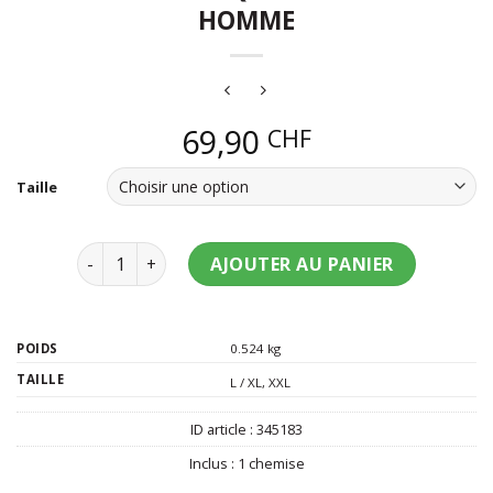
HOMME
69,90
CHF
Taille
quantité de Chemise à sequins léopard homme
AJOUTER AU PANIER
POIDS
0.524 kg
TAILLE
L / XL
,
XXL
ID article :
345183
Inclus :
1 chemise