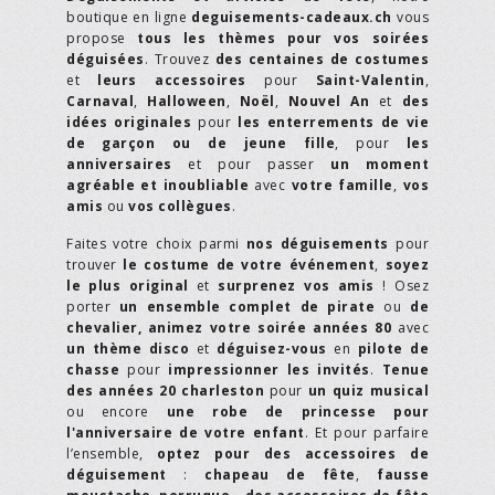
boutique en ligne
deguisements-cadeaux.ch
vous
propose
tous les thèmes pour vos soirées
déguisées
. Trouvez
des centaines de costumes
et
leurs accessoires
pour
Saint-Valentin
,
Carnaval
,
Halloween
,
Noël
,
Nouvel An
et
des
idées originales
pour
les enterrements de vie
de garçon ou de jeune fille
, pour
les
anniversaires
et pour passer
un moment
agréable et inoubliable
avec
votre famille
,
vos
amis
ou
vos collègues
.
Faites votre choix parmi
nos déguisements
pour
trouver
le costume de votre événement
,
soyez
le plus original
et
surprenez vos amis
! Osez
porter
un ensemble complet de pirate
ou
de
chevalier,
animez votre soirée années 80
avec
un thème disco
et
déguisez-vous
en
pilote de
chasse
pour
impressionner les invités
.
Tenue
des années 20 charleston
pour
un quiz musical
ou encore
une robe de princesse pour
l'anniversaire de votre enfant
. Et pour parfaire
l’ensemble,
optez pour des accessoires de
déguisement
:
chapeau de fête
,
fausse