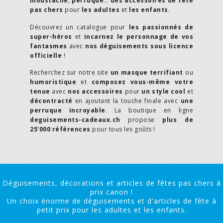
moustache
,
perruque
…
des accessoires de fête
pas chers
pour
les adultes
et
les enfants
.
Découvrez un catalogue pour
les passionnés de
super-héros
et
incarnez le personnage de vos
fantasmes
avec
nos déguisements sous licence
officielle
!
Recherchez sur notre site
un masque terrifiant
ou
humoristique
et
composez vous-même votre
tenue
avec
nos accessoires
pour
un style cool
et
décontracté
en ajoutant la touche finale avec
une
perruque incroyable
. La boutique en ligne
deguisements-cadeaux.ch
propose
plus de
25'000 références
pour tous les goûts !
Déguisements, décorations et articles de fêtes pas chers à
prix canon !
Un choix énorme de déguisements et d'articles de fête à
petit prix pour les adultes et les enfants.