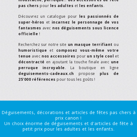
pas chers
pour
les adultes
et
les enfants
.
Découvrez un catalogue pour
les passionnés de
super-héros
et
incarnez le personnage de vos
fantasmes
avec
nos déguisements sous licence
officielle
!
Recherchez sur notre site
un masque terrifiant
ou
humoristique
et
composez vous-même votre
tenue
avec
nos accessoires
pour
un style cool
et
décontracté
en ajoutant la touche finale avec
une
perruque incroyable
. La boutique en ligne
deguisements-cadeaux.ch
propose
plus de
25'000 références
pour tous les goûts !
Déguisements, décorations et articles de fêtes pas chers à
prix canon !
Un choix énorme de déguisements et d'articles de fête à
petit prix pour les adultes et les enfants.