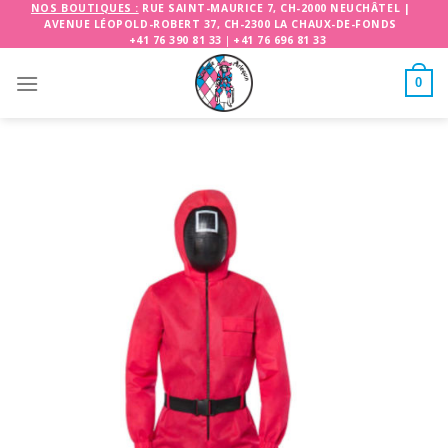
Skip
NOS BOUTIQUES :
RUE SAINT-MAURICE 7, CH-2000 NEUCHÂTEL
|
AVENUE LÉOPOLD-ROBERT 37, CH-2300 LA CHAUX-DE-FONDS
to
+41 76 390 81 33
|
+41 76 696 81 33
content
0