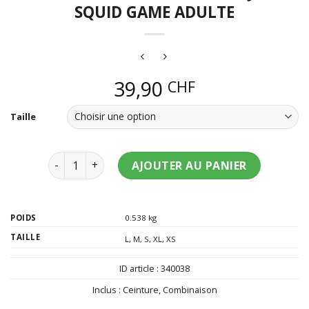
SQUID GAME ADULTE
39,90
CHF
Taille
quantité de Déguisement gardien du jeu Squid Gam
AJOUTER AU PANIER
POIDS
0.538 kg
TAILLE
L
,
M
,
S
,
XL
,
XS
ID article :
340038
Inclus :
Ceinture
,
Combinaison