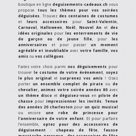
boutique en ligne
deguisements-cadeaux.ch
vous
propose
tous les thèmes pour vos soirées
déguisées
. Trouvez
des centaines de costumes
et
leurs accessoires
pour
Saint-Valentin
,
Carnaval
,
Halloween
,
Noël
,
Nouvel An
et
des
idées originales
pour
les enterrements de vie
de garçon ou de jeune fille
, pour
les
anniversaires
et pour passer
un moment
agréable et inoubliable
avec
votre famille
,
vos
amis
ou
vos collègues
.
Faites votre choix parmi
nos déguisements
pour
trouver
le costume de votre événement
,
soyez
le plus original
et
surprenez vos amis
! Osez
porter
un ensemble complet de pirate
ou
de
chevalier,
animez votre soirée années 80
avec
un thème disco
et
déguisez-vous
en
pilote de
chasse
pour
impressionner les invités
.
Tenue
des années 20 charleston
pour
un quiz musical
ou encore
une robe de princesse pour
l'anniversaire de votre enfant
. Et pour parfaire
l’ensemble,
optez pour des accessoires de
déguisement
:
chapeau de fête
,
fausse
moustache
,
perruque
…
des accessoires de fête