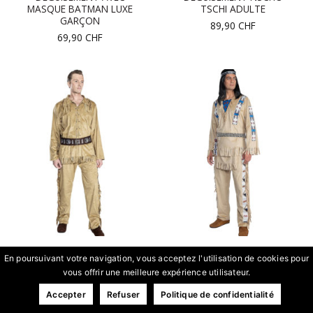
MASQUE BATMAN LUXE
TSCHI ADULTE
GARÇON
89,90
CHF
69,90
CHF
DÉGUISEMENT OLD
DÉGUISEMENT WINNETOU
En poursuivant votre navigation, vous acceptez l'utilisation de cookies pour
SHATTERHAND ADULTE
ADULTE
vous offrir une meilleure expérience utilisateur.
89,90
CHF
109,00
CHF
Accepter
Refuser
Politique de confidentialité