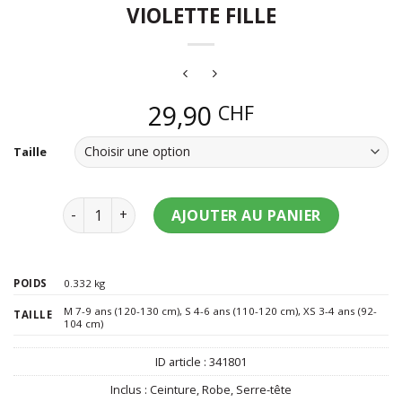
VIOLETTE FILLE
29,90
CHF
Taille
quantité de Déguisement chauve-souris violette fil
AJOUTER AU PANIER
POIDS
0.332 kg
M 7-9 ans (120-130 cm)
,
S 4-6 ans (110-120 cm)
,
XS 3-4 ans (92-
TAILLE
104 cm)
ID article :
341801
Inclus :
Ceinture
,
Robe
,
Serre-tête