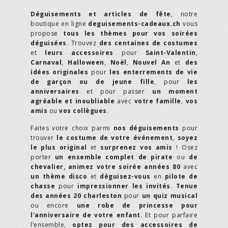
Déguisements et articles de fête
, notre
boutique en ligne
deguisements-cadeaux.ch
vous
propose
tous les thèmes pour vos soirées
déguisées
. Trouvez
des centaines de costumes
et
leurs accessoires
pour
Saint-Valentin
,
Carnaval
,
Halloween
,
Noël
,
Nouvel An
et
des
idées originales
pour
les enterrements de vie
de garçon ou de jeune fille
, pour
les
anniversaires
et pour passer
un moment
agréable et inoubliable
avec
votre famille
,
vos
amis
ou
vos collègues
.
Faites votre choix parmi
nos déguisements
pour
trouver
le costume de votre événement
,
soyez
le plus original
et
surprenez vos amis
! Osez
porter
un ensemble complet de pirate
ou
de
chevalier,
animez votre soirée années 80
avec
un thème disco
et
déguisez-vous
en
pilote de
chasse
pour
impressionner les invités
.
Tenue
des années 20 charleston
pour
un quiz musical
ou encore
une robe de princesse pour
l'anniversaire de votre enfant
. Et pour parfaire
l’ensemble,
optez pour des accessoires de