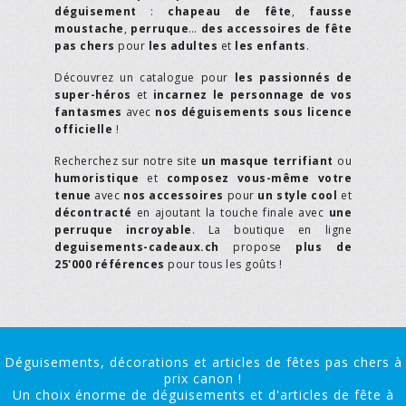
déguisement
:
chapeau de fête
,
fausse
moustache
,
perruque
…
des accessoires de fête
pas chers
pour
les adultes
et
les enfants
.
Découvrez un catalogue pour
les passionnés de
super-héros
et
incarnez le personnage de vos
fantasmes
avec
nos déguisements sous licence
officielle
!
Recherchez sur notre site
un masque terrifiant
ou
humoristique
et
composez vous-même votre
tenue
avec
nos accessoires
pour
un style cool
et
décontracté
en ajoutant la touche finale avec
une
perruque incroyable
. La boutique en ligne
deguisements-cadeaux.ch
propose
plus de
25'000 références
pour tous les goûts !
Déguisements, décorations et articles de fêtes pas chers à
prix canon !
Un choix énorme de déguisements et d'articles de fête à