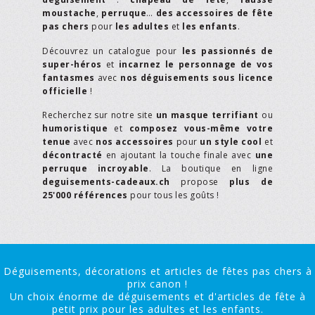
moustache
,
perruque
…
des accessoires de fête
pas chers
pour
les adultes
et
les enfants
.
Découvrez un catalogue pour
les passionnés de
super-héros
et
incarnez le personnage de vos
fantasmes
avec
nos déguisements sous licence
officielle
!
Recherchez sur notre site
un masque terrifiant
ou
humoristique
et
composez vous-même votre
tenue
avec
nos accessoires
pour
un style cool
et
décontracté
en ajoutant la touche finale avec
une
perruque incroyable
. La boutique en ligne
deguisements-cadeaux.ch
propose
plus de
25'000 références
pour tous les goûts !
Déguisements, décorations et articles de fêtes pas chers à
prix canon !
Un choix énorme de déguisements et d'articles de fête à
petit prix pour les adultes et les enfants.