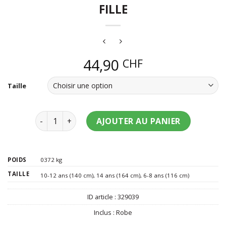
FILLE
44,90
CHF
Taille
quantité de Déguisement robe guerrière fille
AJOUTER AU PANIER
POIDS
0372 kg
TAILLE
10-12 ans (140 cm)
,
14 ans (164 cm)
,
6-8 ans (116 cm)
ID article :
329039
Inclus :
Robe