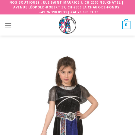
Skip
NOS BOUTIQUES :
RUE SAINT-MAURICE 7, CH-2000 NEUCHÂTEL
|
AVENUE LÉOPOLD-ROBERT 37, CH-2300 LA CHAUX-DE-FONDS
to
+41 76 390 81 33
|
+41 76 696 81 33
content
0