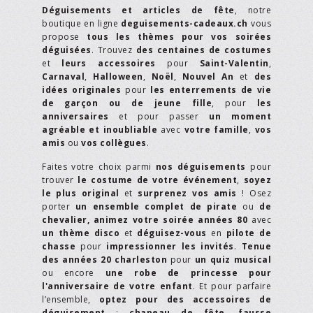
Déguisements et articles de fête
, notre
boutique en ligne
deguisements-cadeaux.ch
vous
propose
tous les thèmes pour vos soirées
déguisées
. Trouvez
des centaines de costumes
et
leurs accessoires
pour
Saint-Valentin
,
Carnaval
,
Halloween
,
Noël
,
Nouvel An
et
des
idées originales
pour
les enterrements de vie
de garçon ou de jeune fille
, pour
les
anniversaires
et pour passer
un moment
agréable et inoubliable
avec
votre famille
,
vos
amis
ou
vos collègues
.
Faites votre choix parmi
nos déguisements
pour
trouver
le costume de votre événement
,
soyez
le plus original
et
surprenez vos amis
! Osez
porter
un ensemble complet de pirate
ou
de
chevalier,
animez votre soirée années 80
avec
un thème disco
et
déguisez-vous
en
pilote de
chasse
pour
impressionner les invités
.
Tenue
des années 20 charleston
pour
un quiz musical
ou encore
une robe de princesse pour
l'anniversaire de votre enfant
. Et pour parfaire
l’ensemble,
optez pour des accessoires de
déguisement
:
chapeau de fête
,
fausse