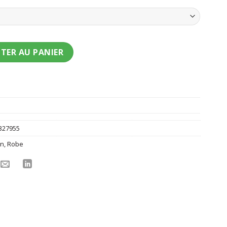
ent marquise bleue femme
TER AU PANIER
327955
on
,
Robe