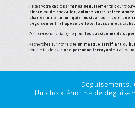
Faites votre choix parmi
nos déguisements
pour trouv
pirate
ou
de chevalier,
animez votre soirée année
charleston
pour
un quiz musical
ou encore
une r
déguisement
:
chapeau de fête
,
fausse moustache
Découvrez un catalogue pour
les passionnés de supe
Recherchez sur notre site
un masque terrifiant
ou
hu
touche finale avec
une perruque incroyable
. La bouti
Déguisements, d
Un choix énorme de déguisemen