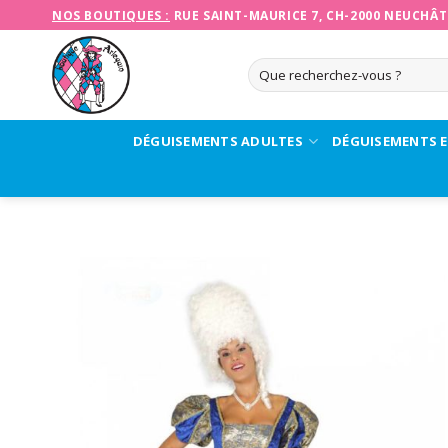
Skip
NOS BOUTIQUES :
RUE SAINT-MAURICE 7, CH-2000 NEUCHÂT
to
content
Recherche
pour :
DÉGUISEMENTS ADULTES
DÉGUISEMENTS 