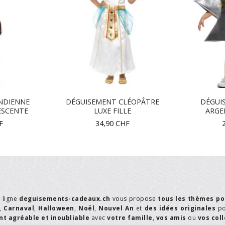
NDIENNE
DÉGUISEMENT CLÉOPÂTRE
DÉGUI
SCENTE
LUXE FILLE
ARGE
F
34,90
CHF
n ligne
deguisements-cadeaux.ch
vous propose
tous les thèmes po
,
Carnaval
,
Halloween
,
Noël
,
Nouvel An
et
des idées originales
p
t agréable et inoubliable
avec
votre famille
,
vos amis
ou
vos col