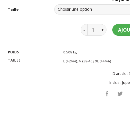
Taille
quantité de Déguisem
AJOU
POIDS
0.508 kg
TAILLE
L (42/44)
,
M (38-40)
,
XL (44/46)
ID article :
Inclus :
Jup