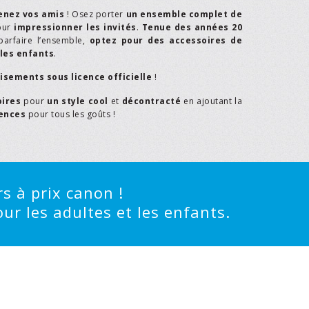
enez vos amis
! Osez porter
un ensemble complet de
our
impressionner les invités
.
Tenue des années 20
parfaire l’ensemble,
optez pour des accessoires de
les enfants
.
isements sous licence officielle
!
oires
pour
un style cool
et
décontracté
en ajoutant la
rences
pour tous les goûts !
s à prix canon !
ur les adultes et les enfants.