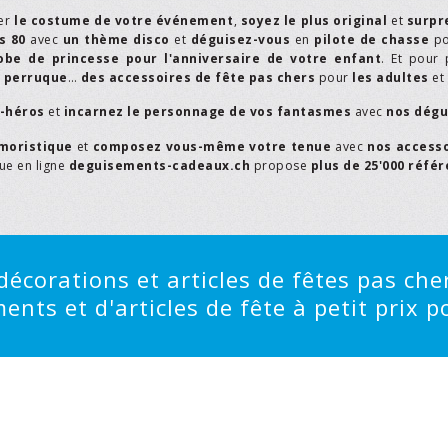
er
le costume de votre événement
,
soyez le plus original
et
surpr
s 80
avec
un thème disco
et
déguisez-vous
en
pilote de chasse
p
obe de princesse pour l'anniversaire de votre enfant
. Et pour 
,
perruque
…
des accessoires de fête pas chers
pour
les adultes
et
r-héros
et
incarnez le personnage de vos fantasmes
avec
nos dégu
moristique
et
composez vous-même votre tenue
avec
nos access
que en ligne
deguisements-cadeaux.ch
propose
plus de 25'000 réfé
écorations et articles de fêtes pas cher
ts et d'articles de fête à petit prix po