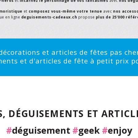
r-héros
et
incarnez le personnage de vos fantasmes
avec
nos dégu
moristique
et
composez vous-même votre tenue
avec
nos access
que en ligne
deguisements-cadeaux.ch
propose
plus de 25'000 réfé
écorations et articles de fêtes pas cher
ts et d'articles de fête à petit prix po
, DÉGUISEMENTS ET ARTICLE
#
déguisement
#
geek
#
enjoy