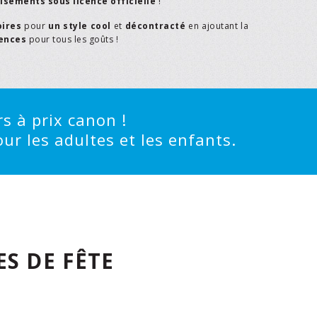
isements sous licence officielle
!
oires
pour
un style cool
et
décontracté
en ajoutant la
rences
pour tous les goûts !
s à prix canon !
ur les adultes et les enfants.
S DE FÊTE