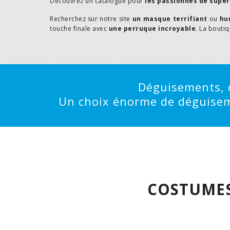
Découvrez un catalogue pour
les passionnés de supe
Recherchez sur notre site
un masque terrifiant
ou
hu
touche finale avec
une perruque incroyable
. La bouti
Déguisements, d
Un choix énorme de déguisemen
COSTUMES