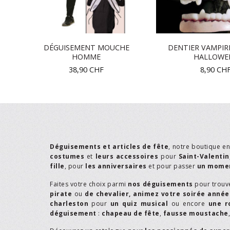
DÉGUISEMENT MOUCHE
DENTIER VAMPIR
HOMME
HALLOWE
38,90
CHF
8,90
CH
Déguisements et articles de fête
, notre boutique e
costumes
et
leurs accessoires
pour
Saint-Valentin
fille
, pour
les anniversaires
et pour passer
un momen
Faites votre choix parmi
nos déguisements
pour trouv
pirate
ou
de chevalier,
animez votre soirée année
charleston
pour
un quiz musical
ou encore
une r
déguisement
:
chapeau de fête
,
fausse moustache