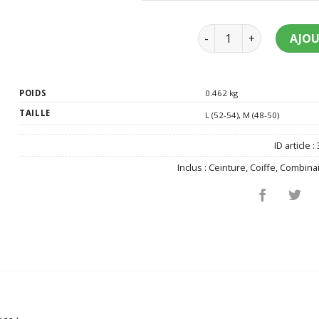
quantité de Déguiseme
AJOU
POIDS
0.462 kg
TAILLE
L (52-54)
,
M (48-50)
ID article :
Inclus :
Ceinture
,
Coiffe
,
Combina