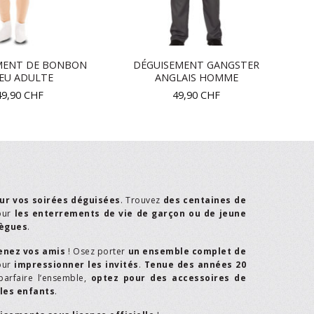
MENT DE BONBON
DÉGUISEMENT GANGSTER
EU ADULTE
ANGLAIS HOMME
49,90
CHF
49,90
CHF
ur vos soirées déguisées
. Trouvez
des centaines de
our
les enterrements de vie de garçon ou de jeune
lègues
.
enez vos amis
! Osez porter
un ensemble complet de
our
impressionner les invités
.
Tenue des années 20
parfaire l’ensemble,
optez pour des accessoires de
les enfants
.