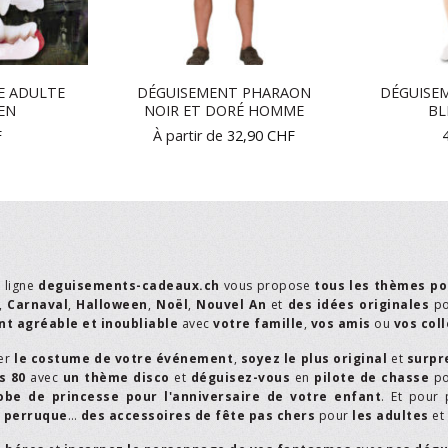
E ADULTE
DÉGUISEMENT PHARAON
DÉGUISE
EN
NOIR ET DORÉ HOMME
BL
F
À partir de
32,90
CHF
n ligne
deguisements-cadeaux.ch
vous propose
tous les thèmes po
,
Carnaval
,
Halloween
,
Noël
,
Nouvel An
et
des idées originales
p
t agréable et inoubliable
avec
votre famille
,
vos amis
ou
vos col
er
le costume de votre événement
,
soyez le plus original
et
surpr
s 80
avec
un thème disco
et
déguisez-vous
en
pilote de chasse
p
obe de princesse pour l'anniversaire de votre enfant
. Et pour 
,
perruque
…
des accessoires de fête pas chers
pour
les adultes
et