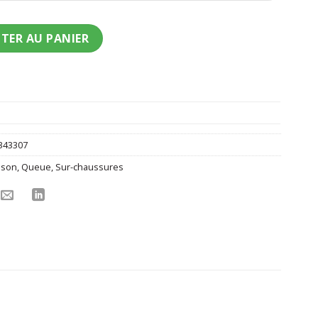
nt coq blanc adulte
TER AU PANIER
343307
ison
,
Queue
,
Sur-chaussures