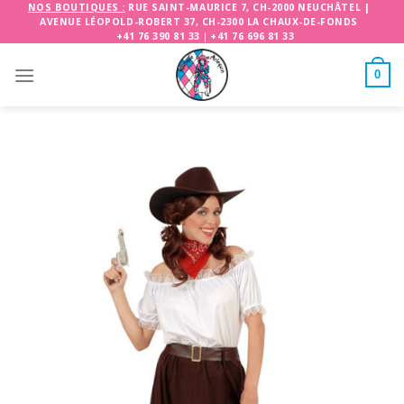
Skip
NOS BOUTIQUES :
RUE SAINT-MAURICE 7, CH-2000 NEUCHÂTEL
|
AVENUE LÉOPOLD-ROBERT 37, CH-2300 LA CHAUX-DE-FONDS
to
+41 76 390 81 33
|
+41 76 696 81 33
content
0