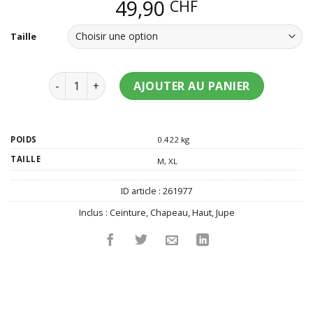
49,90
CHF
Taille
quantité de Déguisement cowgirl blanc et marron
AJOUTER AU PANIER
POIDS
0.422 kg
TAILLE
M
,
XL
ID article :
261977
Inclus :
Ceinture
,
Chapeau
,
Haut
,
Jupe