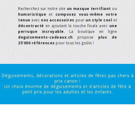
Recherchez sur notre site
un masque terrifiant
ou
humoristique
et
composez vous-même votre
tenue
avec
nos accessoires
pour
un style cool
et
décontracté
en ajoutant la touche finale avec
une
perruque incroyable
. La boutique en ligne
deguisements-cadeaux.ch
propose
plus de
25'000 références
pour tous les goûts !
Déguisements, décorations et articles de fêtes pas chers à
prix canon !
Un choix énorme de déguisements et d'articles de fête à
petit prix pour les adultes et les enfants.