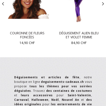
COURONNE DE FLEURS
DÉGUISEMENT ALIEN BLEU
FONCÉES
ET VIOLET FEMME
14,90
CHF
84,90
CHF
Déguisements et articles de fête
, notre
boutique en ligne
deguisements-cadeaux.ch
vous
propose
tous les thèmes pour vos soirées
déguisées
. Trouvez
des centaines de costumes
et
leurs accessoires
pour
Saint-Valentin
,
Carnaval
,
Halloween
,
Noël
,
Nouvel An
et
des
idées originales
pour
les enterrements de vie