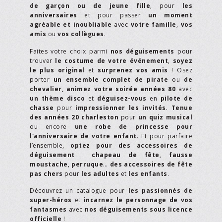
de garçon ou de jeune fille
, pour
les
anniversaires
et pour passer
un moment
agréable et inoubliable
avec
votre famille
,
vos
amis
ou
vos collègues
.
Faites votre choix parmi
nos déguisements
pour
trouver
le costume de votre événement
,
soyez
le plus original
et
surprenez vos amis
! Osez
porter
un ensemble complet de pirate
ou
de
chevalier,
animez votre soirée années 80
avec
un thème disco
et
déguisez-vous
en
pilote de
chasse
pour
impressionner les invités
.
Tenue
des années 20 charleston
pour
un quiz musical
ou encore
une robe de princesse pour
l'anniversaire de votre enfant
. Et pour parfaire
l’ensemble,
optez pour des accessoires de
déguisement
:
chapeau de fête
,
fausse
moustache
,
perruque
…
des accessoires de fête
pas chers
pour
les adultes
et
les enfants
.
Découvrez un catalogue pour
les passionnés de
super-héros
et
incarnez le personnage de vos
fantasmes
avec
nos déguisements sous licence
officielle
!