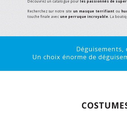
Découvrez un catalogue pour
les passionnés de supe
Recherchez sur notre site
un masque terrifiant
ou
hu
touche finale avec
une perruque incroyable
. La bouti
Déguisements, d
Un choix énorme de déguisemen
COSTUMES