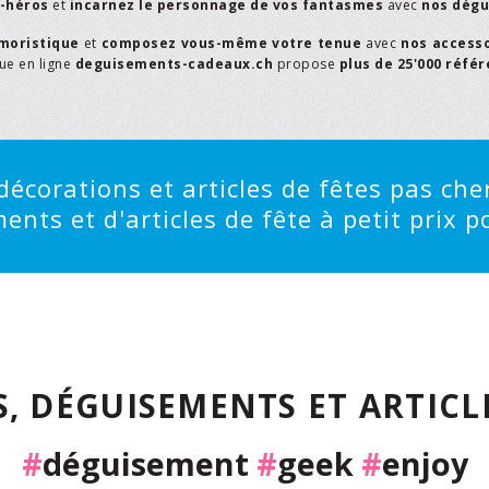
r-héros
et
incarnez le personnage de vos fantasmes
avec
nos dégu
moristique
et
composez vous-même votre tenue
avec
nos access
que en ligne
deguisements-cadeaux.ch
propose
plus de 25'000 réfé
écorations et articles de fêtes pas cher
ts et d'articles de fête à petit prix po
, DÉGUISEMENTS ET ARTICLE
#
déguisement
#
geek
#
enjoy