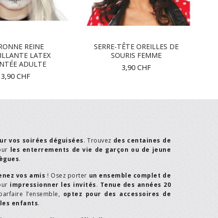
RONNE REINE
SERRE-TÊTE OREILLES DE
ILLANTE LATEX
SOURIS FEMME
NTÉE ADULTE
3,90
CHF
13,90
CHF
ur vos soirées déguisées
. Trouvez
des centaines de
our
les enterrements de vie de garçon ou de jeune
lègues
.
enez vos amis
! Osez porter
un ensemble complet de
our
impressionner les invités
.
Tenue des années 20
parfaire l’ensemble,
optez pour des accessoires de
les enfants
.