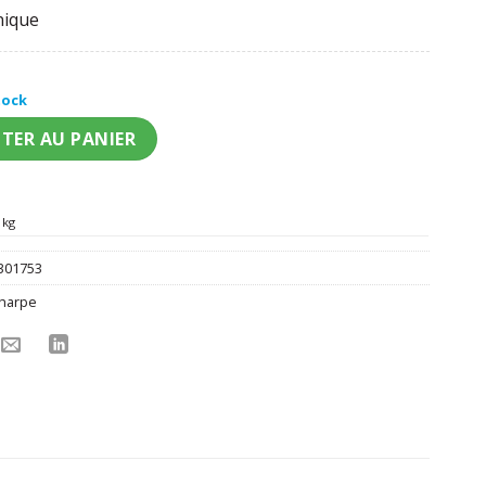
nique
tock
ée Bride Tribe EVJF adulte
TER AU PANIER
 kg
301753
harpe