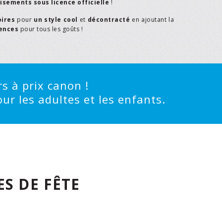
isements sous licence officielle
!
oires
pour
un style cool
et
décontracté
en ajoutant la
rences
pour tous les goûts !
s à prix canon !
ur les adultes et les enfants.
S DE FÊTE