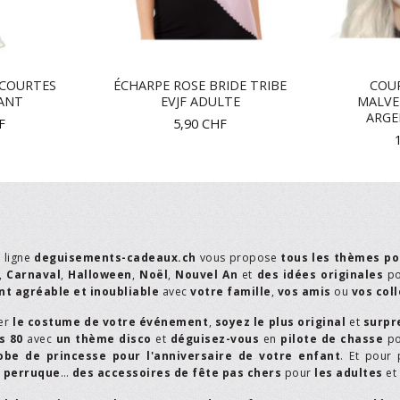
COURTES
ÉCHARPE ROSE BRIDE TRIBE
COU
ANT
EVJF ADULTE
MALVE
ARGE
F
5,90
CHF
n ligne
deguisements-cadeaux.ch
vous propose
tous les thèmes po
,
Carnaval
,
Halloween
,
Noël
,
Nouvel An
et
des idées originales
p
t agréable et inoubliable
avec
votre famille
,
vos amis
ou
vos col
er
le costume de votre événement
,
soyez le plus original
et
surpr
s 80
avec
un thème disco
et
déguisez-vous
en
pilote de chasse
p
obe de princesse pour l'anniversaire de votre enfant
. Et pour 
,
perruque
…
des accessoires de fête pas chers
pour
les adultes
et