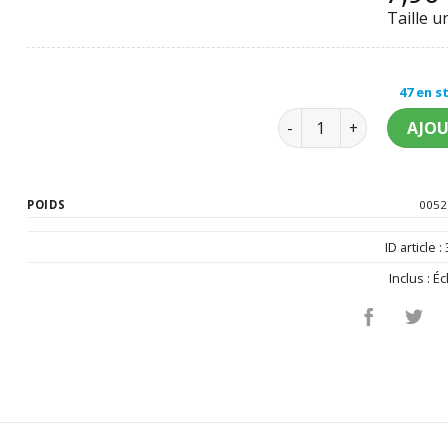
Taille u
47 en s
quantité de Echarpe dor
AJOU
POIDS
0052
ID article :
Inclus :
Éc