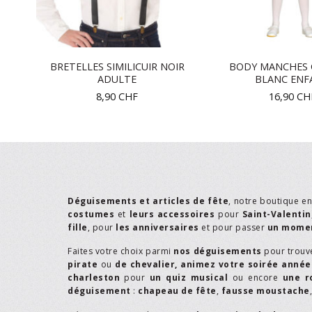
ET
BRETELLES SIMILICUIR NOIR
BODY MANCHES 
ADULTE
BLANC ENF
8,90
CHF
16,90
CH
Déguisements et articles de fête
, notre boutique e
costumes
et
leurs accessoires
pour
Saint-Valentin
fille
, pour
les anniversaires
et pour passer
un momen
Faites votre choix parmi
nos déguisements
pour trouv
pirate
ou
de chevalier,
animez votre soirée année
charleston
pour
un quiz musical
ou encore
une r
déguisement
:
chapeau de fête
,
fausse moustache