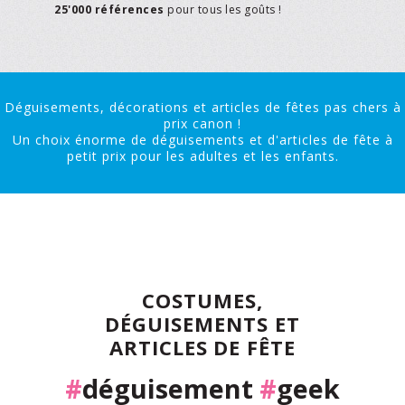
25'000 références
pour tous les goûts !
Déguisements, décorations et articles de fêtes pas chers à
prix canon !
Un choix énorme de déguisements et d'articles de fête à
petit prix pour les adultes et les enfants.
COSTUMES,
DÉGUISEMENTS ET
ARTICLES DE FÊTE
#
déguisement
#
geek