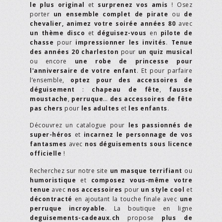
le plus original
et
surprenez vos amis
! Osez
porter
un ensemble complet de pirate
ou
de
chevalier,
animez votre soirée années 80
avec
un thème disco
et
déguisez-vous
en
pilote de
chasse
pour
impressionner les invités
.
Tenue
des années 20 charleston
pour
un quiz musical
ou encore
une robe de princesse pour
l'anniversaire de votre enfant
. Et pour parfaire
l’ensemble,
optez pour des accessoires de
déguisement
:
chapeau de fête
,
fausse
moustache
,
perruque
…
des accessoires de fête
pas chers
pour
les adultes
et
les enfants
.
Découvrez un catalogue pour
les passionnés de
super-héros
et
incarnez le personnage de vos
fantasmes
avec
nos déguisements sous licence
officielle
!
Recherchez sur notre site
un masque terrifiant
ou
humoristique
et
composez vous-même votre
tenue
avec
nos accessoires
pour
un style cool
et
décontracté
en ajoutant la touche finale avec
une
perruque incroyable
. La boutique en ligne
deguisements-cadeaux.ch
propose
plus de