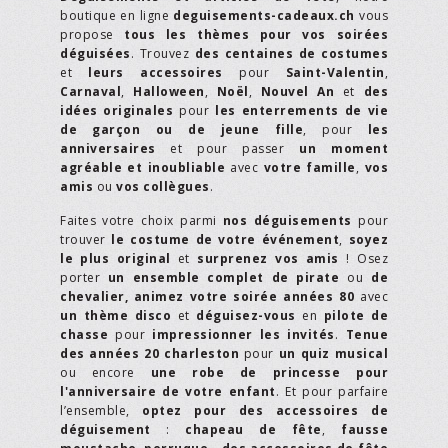
boutique en ligne
deguisements-cadeaux.ch
vous
propose
tous les thèmes pour vos soirées
déguisées
. Trouvez
des centaines de costumes
et
leurs accessoires
pour
Saint-Valentin
,
Carnaval
,
Halloween
,
Noël
,
Nouvel An
et
des
idées originales
pour
les enterrements de vie
de garçon ou de jeune fille
, pour
les
anniversaires
et pour passer
un moment
agréable et inoubliable
avec
votre famille
,
vos
amis
ou
vos collègues
.
Faites votre choix parmi
nos déguisements
pour
trouver
le costume de votre événement
,
soyez
le plus original
et
surprenez vos amis
! Osez
porter
un ensemble complet de pirate
ou
de
chevalier,
animez votre soirée années 80
avec
un thème disco
et
déguisez-vous
en
pilote de
chasse
pour
impressionner les invités
.
Tenue
des années 20 charleston
pour
un quiz musical
ou encore
une robe de princesse pour
l'anniversaire de votre enfant
. Et pour parfaire
l’ensemble,
optez pour des accessoires de
déguisement
:
chapeau de fête
,
fausse