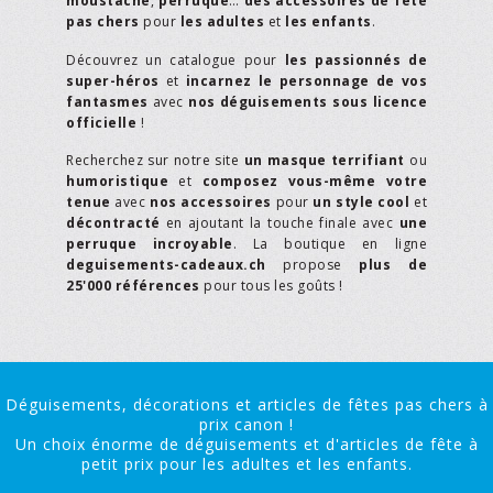
moustache
,
perruque
…
des accessoires de fête
pas chers
pour
les adultes
et
les enfants
.
Découvrez un catalogue pour
les passionnés de
super-héros
et
incarnez le personnage de vos
fantasmes
avec
nos déguisements sous licence
officielle
!
Recherchez sur notre site
un masque terrifiant
ou
humoristique
et
composez vous-même votre
tenue
avec
nos accessoires
pour
un style cool
et
décontracté
en ajoutant la touche finale avec
une
perruque incroyable
. La boutique en ligne
deguisements-cadeaux.ch
propose
plus de
25'000 références
pour tous les goûts !
Déguisements, décorations et articles de fêtes pas chers à
prix canon !
Un choix énorme de déguisements et d'articles de fête à
petit prix pour les adultes et les enfants.