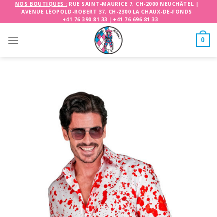
Skip
NOS BOUTIQUES :
RUE SAINT-MAURICE 7, CH-2000 NEUCHÂTEL
|
AVENUE LÉOPOLD-ROBERT 37, CH-2300 LA CHAUX-DE-FONDS
to
+41 76 390 81 33
|
+41 76 696 81 33
content
0