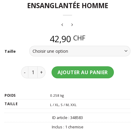
ENSANGLANTÉE HOMME
42,90
CHF
Taille
quantité de Chemise blanche ensanglantée homme
AJOUTER AU PANIER
POIDS
0.258 kg
TAILLE
L / XL
,
S / M
,
XXL
ID article :
348583
Inclus :
1 chemise