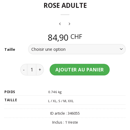
ROSE ADULTE
84,90
CHF
Taille
quantité de Veste à capuche léopard rose adulte
AJOUTER AU PANIER
POIDS
0.746 kg
TAILLE
L / XL
,
S / M
,
XXL
ID article :
346055
Inclus :
1 Veste