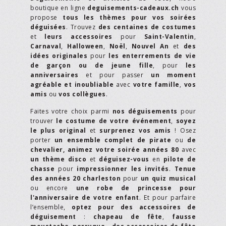
boutique en ligne
deguisements-cadeaux.ch
vous
propose
tous les thèmes pour vos soirées
déguisées
. Trouvez
des centaines de costumes
et
leurs accessoires
pour
Saint-Valentin
,
Carnaval
,
Halloween
,
Noël
,
Nouvel An
et
des
idées originales
pour
les enterrements de vie
de garçon ou de jeune fille
, pour
les
anniversaires
et pour passer
un moment
agréable et inoubliable
avec
votre famille
,
vos
amis
ou
vos collègues
.
Faites votre choix parmi
nos déguisements
pour
trouver
le costume de votre événement
,
soyez
le plus original
et
surprenez vos amis
! Osez
porter
un ensemble complet de pirate
ou
de
chevalier,
animez votre soirée années 80
avec
un thème disco
et
déguisez-vous
en
pilote de
chasse
pour
impressionner les invités
.
Tenue
des années 20 charleston
pour
un quiz musical
ou encore
une robe de princesse pour
l'anniversaire de votre enfant
. Et pour parfaire
l’ensemble,
optez pour des accessoires de
déguisement
:
chapeau de fête
,
fausse