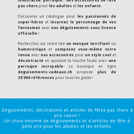
moustache
,
perruque
…
des accessoires de fête
pas chers
pour
les adultes
et
les enfants
.
Découvrez un catalogue pour
les passionnés de
super-héros
et
incarnez le personnage de vos
fantasmes
avec
nos déguisements sous licence
officielle
!
Recherchez sur notre site
un masque terrifiant
ou
humoristique
et
composez vous-même votre
tenue
avec
nos accessoires
pour
un style cool
et
décontracté
en ajoutant la touche finale avec
une
perruque incroyable
. La boutique en ligne
deguisements-cadeaux.ch
propose
plus de
25'000 références
pour tous les goûts !
Déguisements, décorations et articles de fêtes pas chers à
prix canon !
Un choix énorme de déguisements et d'articles de fête à
petit prix pour les adultes et les enfants.