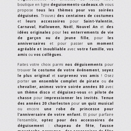
boutique en ligne
deguisements-cadeaux.ch
vous
propose
tous les thèmes pour vos soirées
déguisées
. Trouvez
des centaines de costumes
et
leurs accessoires
pour
Saint-Valentin
,
Carnaval
,
Halloween
,
Noël
,
Nouvel An
et
des
idées originales
pour
les enterrements de vie
de garçon ou de jeune fille
, pour
les
anniversaires
et pour passer
un moment
agréable et inoubliable
avec
votre famille
,
vos
amis
ou
vos collègues
.
Faites votre choix parmi
nos déguisements
pour
trouver
le costume de votre événement
,
soyez
le plus original
et
surprenez vos amis
! Osez
porter
un ensemble complet de pirate
ou
de
chevalier,
animez votre soirée années 80
avec
un thème disco
et
déguisez-vous
en
pilote de
chasse
pour
impressionner les invités
.
Tenue
des années 20 charleston
pour
un quiz musical
ou encore
une robe de princesse pour
l'anniversaire de votre enfant
. Et pour parfaire
l’ensemble,
optez pour des accessoires de
déguisement
:
chapeau de fête
,
fausse