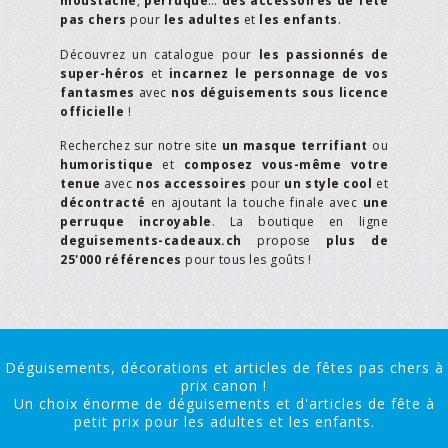
moustache
,
perruque
…
des accessoires de fête
pas chers
pour
les adultes
et
les enfants
.
Découvrez un catalogue pour
les passionnés de
super-héros
et
incarnez le personnage de vos
fantasmes
avec
nos déguisements sous licence
officielle
!
Recherchez sur notre site
un masque terrifiant
ou
humoristique
et
composez vous-même votre
tenue
avec
nos accessoires
pour
un style cool
et
décontracté
en ajoutant la touche finale avec
une
perruque incroyable
. La boutique en ligne
deguisements-cadeaux.ch
propose
plus de
25'000 références
pour tous les goûts !
Déguisements, décorations et articles de fêtes pas chers à
prix canon !
Un choix énorme de déguisements et d'articles de fête à
petit prix pour les adultes et les enfants.