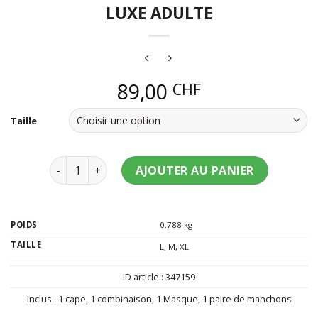
LUXE ADULTE
89,00
CHF
Taille
quantité de Déguisement Batman 1989 Luxe Adulte
AJOUTER AU PANIER
POIDS
0.788 kg
TAILLE
L
,
M
,
XL
ID article :
347159
Inclus :
1 cape
,
1 combinaison
,
1 Masque
,
1 paire de manchons