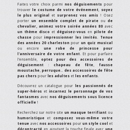
Faites votre choix parmi
nos déguisements
pour
trouver
le costume de votre événement
,
soyez
le plus original
et
surprenez vos amis
! Osez
porter
un ensemble complet de pirate
ou
de
chevalier,
animez votre soirée années 80
avec
un thème disco
et
déguisez-vous
en
pilote de
chasse
pour
impressionner les invités
.
Tenue
des années 20 charleston
pour
un quiz musical
ou encore
une robe de princesse pour
l'anniversaire de votre enfant
. Et pour parfaire
l’ensemble,
optez pour des accessoires de
déguisement
:
chapeau de fête
,
fausse
moustache
,
perruque
…
des accessoires de fête
pas chers
pour
les adultes
et
les enfants
.
Découvrez un catalogue pour
les passionnés de
super-héros
et
incarnez le personnage de vos
fantasmes
avec
nos déguisements sous licence
officielle
!
Recherchez sur notre site
un masque terrifiant
ou
humoristique
et
composez vous-même votre
tenue
avec
nos accessoires
pour
un style cool
et
décontracté
en ajoutant la touche finale avec
une