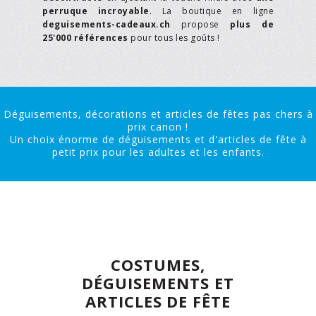
perruque incroyable
. La boutique en ligne
deguisements-cadeaux.ch
propose
plus de
25'000 références
pour tous les goûts !
Déguisements, décorations et articles de fêtes pas chers à
prix canon !
Un choix énorme de déguisements et d'articles de fête à
petit prix pour les adultes et les enfants.
COSTUMES,
DÉGUISEMENTS ET
ARTICLES DE FÊTE