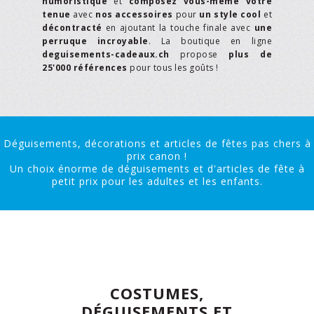
humoristique
et
composez vous-même votre
tenue
avec
nos accessoires
pour
un style cool
et
décontracté
en ajoutant la touche finale avec
une
perruque incroyable
. La boutique en ligne
deguisements-cadeaux.ch
propose
plus de
25'000 références
pour tous les goûts !
Déguisements, décorations et articles de fêtes pas chers à
prix canon !
Un choix énorme de déguisements et d'articles de fête à
petit prix pour les adultes et les enfants.
COSTUMES,
DÉGUISEMENTS ET