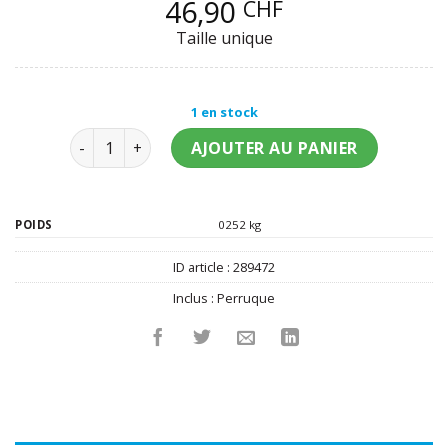
46,90
CHF
Taille unique
1 en stock
quantité de Perruque Itachi Naruto adulte
AJOUTER AU PANIER
POIDS
0252 kg
ID article :
289472
Inclus :
Perruque