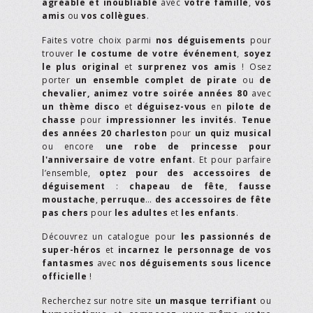
agréable et inoubliable
avec
votre famille
,
vos
amis
ou
vos collègues
.
Faites votre choix parmi
nos déguisements
pour
trouver
le costume de votre événement
,
soyez
le plus original
et
surprenez vos amis
! Osez
porter
un ensemble complet de pirate
ou
de
chevalier,
animez votre soirée années 80
avec
un thème disco
et
déguisez-vous
en
pilote de
chasse
pour
impressionner les invités
.
Tenue
des années 20 charleston
pour
un quiz musical
ou encore
une robe de princesse pour
l'anniversaire de votre enfant
. Et pour parfaire
l’ensemble,
optez pour des accessoires de
déguisement
:
chapeau de fête
,
fausse
moustache
,
perruque
…
des accessoires de fête
pas chers
pour
les adultes
et
les enfants
.
Découvrez un catalogue pour
les passionnés de
super-héros
et
incarnez le personnage de vos
fantasmes
avec
nos déguisements sous licence
officielle
!
Recherchez sur notre site
un masque terrifiant
ou