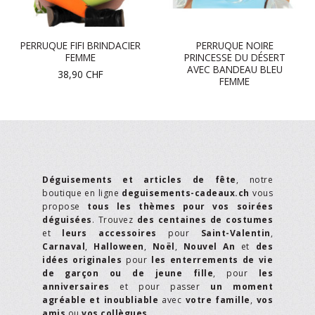
PERRUQUE FIFI BRINDACIER
PERRUQUE NOIRE
FEMME
PRINCESSE DU DÉSERT
AVEC BANDEAU BLEU
38,90
CHF
FEMME
Déguisements et articles de fête
, notre
boutique en ligne
deguisements-cadeaux.ch
vous
propose
tous les thèmes pour vos soirées
déguisées
. Trouvez
des centaines de costumes
et
leurs accessoires
pour
Saint-Valentin
,
Carnaval
,
Halloween
,
Noël
,
Nouvel An
et
des
idées originales
pour
les enterrements de vie
de garçon ou de jeune fille
, pour
les
anniversaires
et pour passer
un moment
agréable et inoubliable
avec
votre famille
,
vos
amis
ou
vos collègues
.