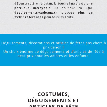
décontracté
en ajoutant la touche finale avec
une
perruque incroyable
. La boutique en ligne
deguisements-cadeaux.ch
propose
plus de
25'000 références
pour tous les goûts !
Déguisements, décorations et articles de fêtes pas chers à
prix canon !
Un choix énorme de déguisements et d'articles de fête à
petit prix pour les adultes et les enfants.
COSTUMES,
DÉGUISEMENTS ET
ARTICLES DE FÊTE