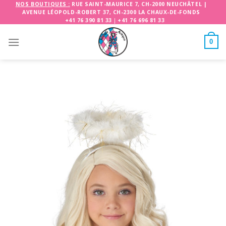
Skip
NOS BOUTIQUES :
RUE SAINT-MAURICE 7, CH-2000 NEUCHÂTEL
|
AVENUE LÉOPOLD-ROBERT 37, CH-2300 LA CHAUX-DE-FONDS
to
+41 76 390 81 33
|
+41 76 696 81 33
content
0