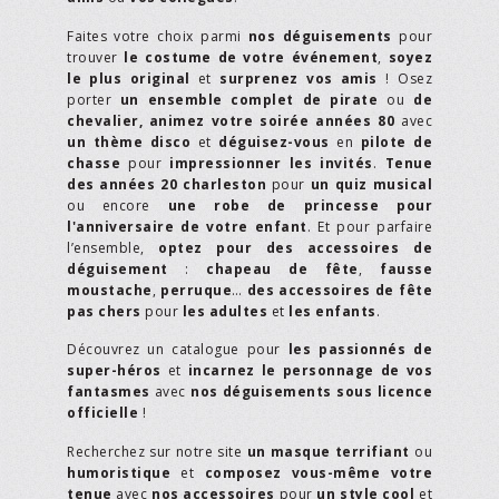
Faites votre choix parmi
nos déguisements
pour
trouver
le costume de votre événement
,
soyez
le plus original
et
surprenez vos amis
! Osez
porter
un ensemble complet de pirate
ou
de
chevalier,
animez votre soirée années 80
avec
un thème disco
et
déguisez-vous
en
pilote de
chasse
pour
impressionner les invités
.
Tenue
des années 20 charleston
pour
un quiz musical
ou encore
une robe de princesse pour
l'anniversaire de votre enfant
. Et pour parfaire
l’ensemble,
optez pour des accessoires de
déguisement
:
chapeau de fête
,
fausse
moustache
,
perruque
…
des accessoires de fête
pas chers
pour
les adultes
et
les enfants
.
Découvrez un catalogue pour
les passionnés de
super-héros
et
incarnez le personnage de vos
fantasmes
avec
nos déguisements sous licence
officielle
!
Recherchez sur notre site
un masque terrifiant
ou
humoristique
et
composez vous-même votre
tenue
avec
nos accessoires
pour
un style cool
et