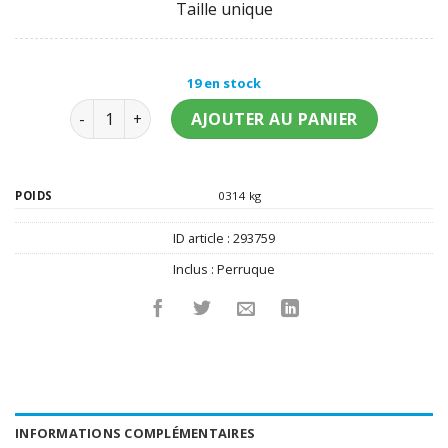
Taille unique
19 en stock
quantité de Perruque ange fille
AJOUTER AU PANIER
POIDS
0314 kg
ID article :
293759
Inclus :
Perruque
INFORMATIONS COMPLÉMENTAIRES