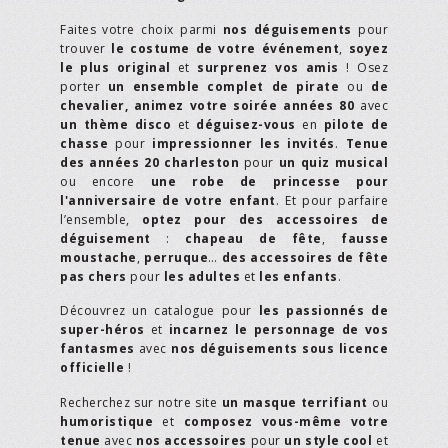
Faites votre choix parmi
nos déguisements
pour
trouver
le costume de votre événement
,
soyez
le plus original
et
surprenez vos amis
! Osez
porter
un ensemble complet de pirate
ou
de
chevalier,
animez votre soirée années 80
avec
un thème disco
et
déguisez-vous
en
pilote de
chasse
pour
impressionner les invités
.
Tenue
des années 20 charleston
pour
un quiz musical
ou encore
une robe de princesse pour
l'anniversaire de votre enfant
. Et pour parfaire
l’ensemble,
optez pour des accessoires de
déguisement
:
chapeau de fête
,
fausse
moustache
,
perruque
…
des accessoires de fête
pas chers
pour
les adultes
et
les enfants
.
Découvrez un catalogue pour
les passionnés de
super-héros
et
incarnez le personnage de vos
fantasmes
avec
nos déguisements sous licence
officielle
!
Recherchez sur notre site
un masque terrifiant
ou
humoristique
et
composez vous-même votre
tenue
avec
nos accessoires
pour
un style cool
et