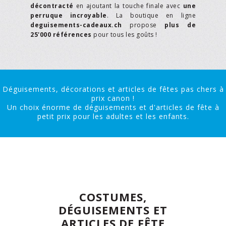
décontracté
en ajoutant la touche finale avec
une
perruque incroyable
. La boutique en ligne
deguisements-cadeaux.ch
propose
plus de
25'000 références
pour tous les goûts !
Déguisements, décorations et articles de fêtes pas chers à
prix canon !
Un choix énorme de déguisements et d'articles de fête à
petit prix pour les adultes et les enfants.
COSTUMES,
DÉGUISEMENTS ET
ARTICLES DE FÊTE