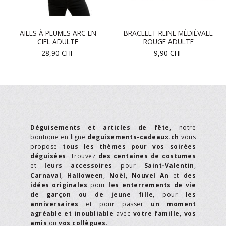
AILES À PLUMES ARC EN
BRACELET REINE MÉDIÉVALE
CIEL ADULTE
ROUGE ADULTE
28,90
CHF
9,90
CHF
Déguisements et articles de fête
, notre
boutique en ligne
deguisements-cadeaux.ch
vous
propose
tous les thèmes pour vos soirées
déguisées
. Trouvez
des centaines de costumes
et
leurs accessoires
pour
Saint-Valentin
,
Carnaval
,
Halloween
,
Noël
,
Nouvel An
et
des
idées originales
pour
les enterrements de vie
de garçon ou de jeune fille
, pour
les
anniversaires
et pour passer
un moment
agréable et inoubliable
avec
votre famille
,
vos
amis
ou
vos collègues
.