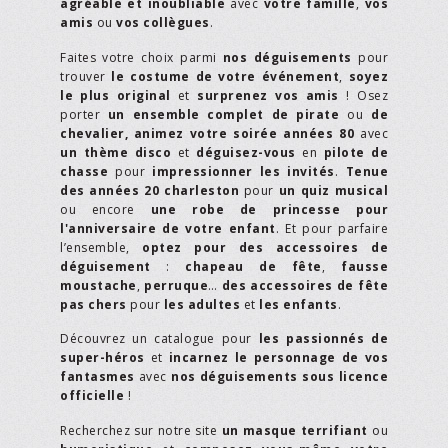
agréable et inoubliable
avec
votre famille
,
vos
amis
ou
vos collègues
.
Faites votre choix parmi
nos déguisements
pour
trouver
le costume de votre événement
,
soyez
le plus original
et
surprenez vos amis
! Osez
porter
un ensemble complet de pirate
ou
de
chevalier,
animez votre soirée années 80
avec
un thème disco
et
déguisez-vous
en
pilote de
chasse
pour
impressionner les invités
.
Tenue
des années 20 charleston
pour
un quiz musical
ou encore
une robe de princesse pour
l'anniversaire de votre enfant
. Et pour parfaire
l’ensemble,
optez pour des accessoires de
déguisement
:
chapeau de fête
,
fausse
moustache
,
perruque
…
des accessoires de fête
pas chers
pour
les adultes
et
les enfants
.
Découvrez un catalogue pour
les passionnés de
super-héros
et
incarnez le personnage de vos
fantasmes
avec
nos déguisements sous licence
officielle
!
Recherchez sur notre site
un masque terrifiant
ou