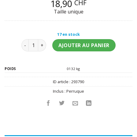
18,90
CHF
Taille unique
17 en stock
quantité de Perruque diablesse rouge fille
AJOUTER AU PANIER
POIDS
0132 kg
ID article :
293790
Inclus :
Perruque