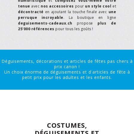
humoristique
et
composez vous-même votre
tenue
avec
nos accessoires
pour
un style cool
et
décontracté
en ajoutant la touche finale avec
une
perruque incroyable
. La boutique en ligne
deguisements-cadeaux.ch
propose
plus de
25'000 références
pour tous les goûts !
Déguisements, décorations et articles de fêtes pas chers à
prix canon !
Un choix énorme de déguisements et d'articles de fête à
petit prix pour les adultes et les enfants.
COSTUMES,
DÉGUISEMENTS ET