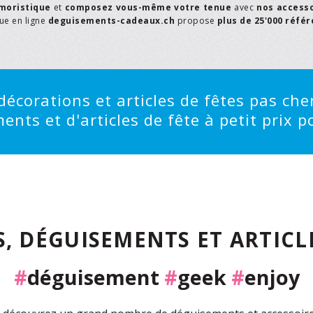
moristique
et
composez vous-même votre tenue
avec
nos access
que en ligne
deguisements-cadeaux.ch
propose
plus de 25'000 réfé
écorations et articles de fêtes pas cher
ts et d'articles de fête à petit prix po
, DÉGUISEMENTS ET ARTICLE
#
déguisement
#
geek
#
enjoy