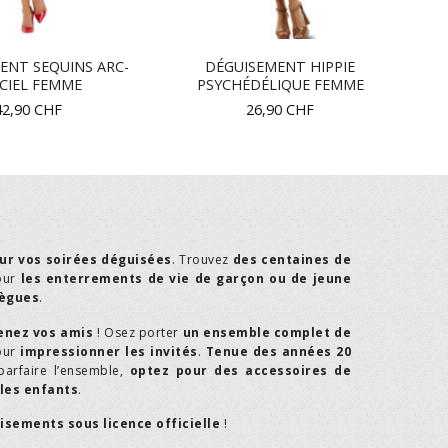
ENT SEQUINS ARC-
DÉGUISEMENT HIPPIE
CIEL FEMME
PSYCHÉDÉLIQUE FEMME
42,90
CHF
26,90
CHF
ur vos soirées déguisées
. Trouvez
des centaines de
our
les enterrements de vie de garçon ou de jeune
lègues
.
enez vos amis
! Osez porter
un ensemble complet de
our
impressionner les invités
.
Tenue des années 20
parfaire l’ensemble,
optez pour des accessoires de
les enfants
.
isements sous licence officielle
!