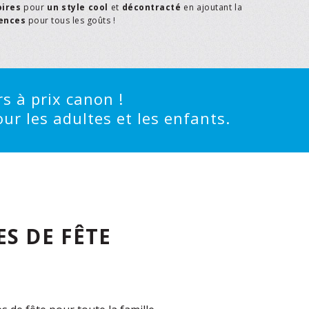
oires
pour
un style cool
et
décontracté
en ajoutant la
rences
pour tous les goûts !
s à prix canon !
ur les adultes et les enfants.
S DE FÊTE