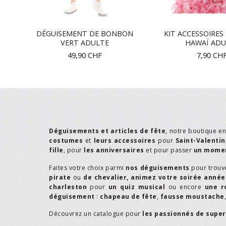
DÉGUISEMENT DE BONBON
KIT ACCESSOIRES 
VERT ADULTE
HAWAÏ ADU
49,90
CHF
7,90
CH
Déguisements et articles de fête
, notre boutique e
costumes
et
leurs accessoires
pour
Saint-Valentin
fille
, pour
les anniversaires
et pour passer
un momen
Faites votre choix parmi
nos déguisements
pour trouv
pirate
ou
de chevalier,
animez votre soirée année
charleston
pour
un quiz musical
ou encore
une r
déguisement
:
chapeau de fête
,
fausse moustache
Découvrez un catalogue pour
les passionnés de supe