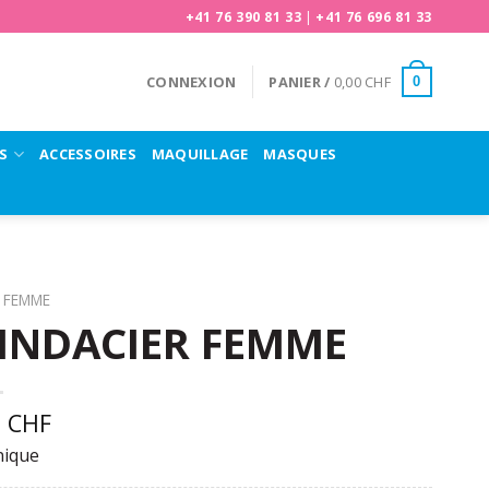
+41 76 390 81 33
|
+41 76 696 81 33
CONNEXION
PANIER /
0,00
CHF
0
S
ACCESSOIRES
MAQUILLAGE
MASQUES
FEMME
RINDACIER FEMME
0
CHF
nique