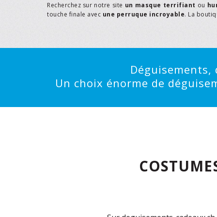
Recherchez sur notre site
un masque terrifiant
ou
hu
touche finale avec
une perruque incroyable
. La bouti
Déguisements, d
Un choix énorme de déguisemen
COSTUMES