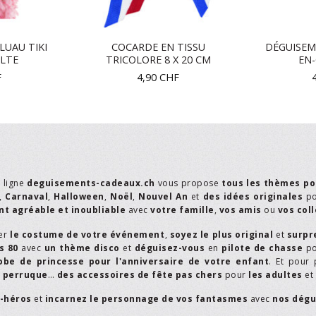
LUAU TIKI
COCARDE EN TISSU
DÉGUISEM
LTE
TRICOLORE 8 X 20 CM
EN-
F
4,90
CHF
n ligne
deguisements-cadeaux.ch
vous propose
tous les thèmes po
,
Carnaval
,
Halloween
,
Noël
,
Nouvel An
et
des idées originales
p
t agréable et inoubliable
avec
votre famille
,
vos amis
ou
vos col
er
le costume de votre événement
,
soyez le plus original
et
surpr
s 80
avec
un thème disco
et
déguisez-vous
en
pilote de chasse
p
obe de princesse pour l'anniversaire de votre enfant
. Et pour 
,
perruque
…
des accessoires de fête pas chers
pour
les adultes
et
r-héros
et
incarnez le personnage de vos fantasmes
avec
nos dégu