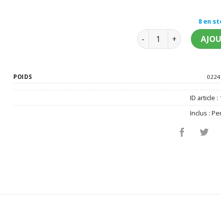
8 en s
quantité de Perruque F
AJOU
POIDS
0224
ID article :
Inclus :
Pe