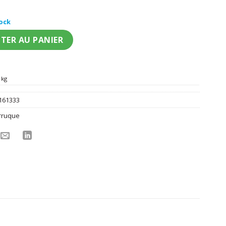
tock
ifi Brindacier femme
TER AU PANIER
 kg
161333
rruque