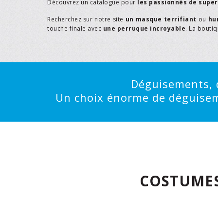
Découvrez un catalogue pour
les passionnés de supe
Recherchez sur notre site
un masque terrifiant
ou
hu
touche finale avec
une perruque incroyable
. La bouti
Déguisements, d
Un choix énorme de déguisemen
COSTUMES