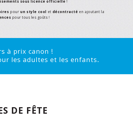
isements sous licence officielle
!
oires
pour
un style cool
et
décontracté
en ajoutant la
rences
pour tous les goûts !
s à prix canon !
ur les adultes et les enfants.
S DE FÊTE