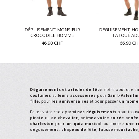
T
DÉGUISEMENT MONSIEUR
DÉGUISEMENT HO
CROCODILE HOMME
TATOUÉ AD
46,90
CHF
66,90
CH
Déguisements et articles de fête
, notre boutique e
costumes
et
leurs accessoires
pour
Saint-Valentin
fille
, pour
les anniversaires
et pour passer
un momen
Faites votre choix parmi
nos déguisements
pour trouv
pirate
ou
de chevalier,
animez votre soirée année
charleston
pour
un quiz musical
ou encore
une r
déguisement
:
chapeau de fête
,
fausse moustache