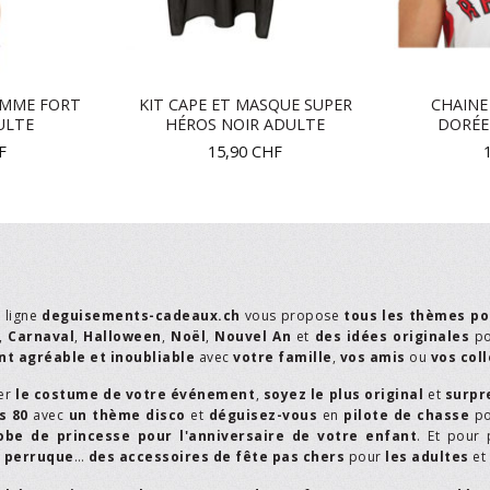
MME FORT
KIT CAPE ET MASQUE SUPER
CHAINE
ULTE
HÉROS NOIR ADULTE
DORÉE
F
15,90
CHF
n ligne
deguisements-cadeaux.ch
vous propose
tous les thèmes po
,
Carnaval
,
Halloween
,
Noël
,
Nouvel An
et
des idées originales
p
t agréable et inoubliable
avec
votre famille
,
vos amis
ou
vos col
er
le costume de votre événement
,
soyez le plus original
et
surpr
s 80
avec
un thème disco
et
déguisez-vous
en
pilote de chasse
p
obe de princesse pour l'anniversaire de votre enfant
. Et pour 
,
perruque
…
des accessoires de fête pas chers
pour
les adultes
et