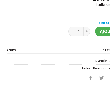
Taille u
8 en s
quantité de Perruque cl
AJOU
POIDS
0132
ID article :
Inclus :
Perruque a