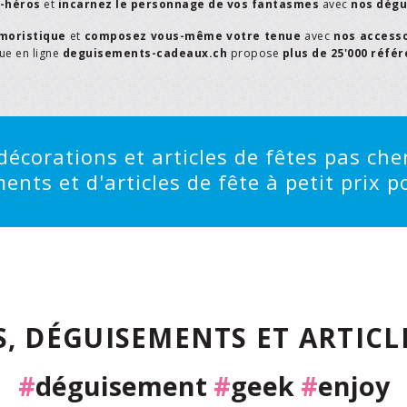
r-héros
et
incarnez le personnage de vos fantasmes
avec
nos dégu
moristique
et
composez vous-même votre tenue
avec
nos access
que en ligne
deguisements-cadeaux.ch
propose
plus de 25'000 réfé
écorations et articles de fêtes pas cher
ts et d'articles de fête à petit prix po
, DÉGUISEMENTS ET ARTICLE
#
déguisement
#
geek
#
enjoy