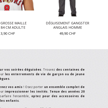
 GROSSE MAILLE
DÉGUISEMENT GANGSTER
 84 CM ADULTE
ANGLAIS HOMME
13,90
CHF
49,90
CHF
ur vos soirées déguisées
. Trouvez
des centaines de
our
les enterrements de vie de garçon ou de jeune
lègues
.
enez vos amis
! Osez porter
un ensemble complet de
our
impressionner les invités
.
Tenue des années 20
parfaire l’ensemble,
optez pour des accessoires de
les enfants
.