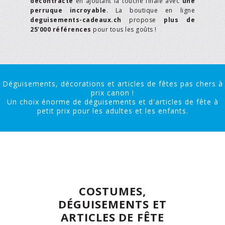
décontracté
en ajoutant la touche finale avec
une
perruque incroyable
. La boutique en ligne
deguisements-cadeaux.ch
propose
plus de
25'000 références
pour tous les goûts !
Déguisements, décorations et articles de fêtes pas chers à
prix canon !
Un choix énorme de déguisements et d'articles de fête à
petit prix pour les adultes et les enfants.
COSTUMES,
DÉGUISEMENTS ET
ARTICLES DE FÊTE