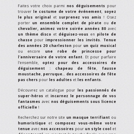
Faites votre choix parmi
nos déguisements
pour
trouver
le costume de votre événement
,
soyez
le plus original
et
surprenez vos amis
! Osez
porter
un ensemble complet de pirate
ou
de
chevalier,
animez votre soirée années 80
avec
un thème disco
et
déguisez-vous
en
pilote de
chasse
pour
impressionner les invités
.
Tenue
des années 20 charleston
pour
un quiz musical
ou encore
une robe de princesse pour
l'anniversaire de votre enfant
. Et pour parfaire
l’ensemble,
optez pour des accessoires de
déguisement
:
chapeau de fête
,
fausse
moustache
,
perruque
…
des accessoires de fête
pas chers
pour
les adultes
et
les enfants
.
Découvrez un catalogue pour
les passionnés de
super-héros
et
incarnez le personnage de vos
fantasmes
avec
nos déguisements sous licence
officielle
!
Recherchez sur notre site
un masque terrifiant
ou
humoristique
et
composez vous-même votre
tenue
avec
nos accessoires
pour
un style cool
et