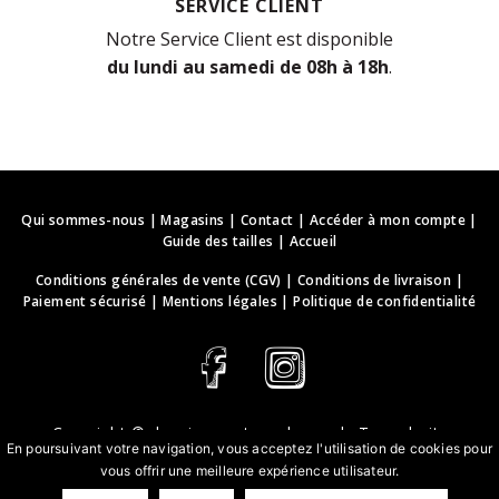
SERVICE CLIENT
Notre Service Client est disponible
du lundi au samedi de 08h à 18h
.
Qui sommes-nous
|
Magasins
|
Contact
|
Accéder à mon compte
|
Guide des tailles
|
Accueil
Conditions générales de vente (CGV)
|
Conditions de livraison
|
Paiement sécurisé
|
Mentions légales
|
Politique de confidentialité
Copyright ©
deguisements-cadeaux.ch
. Tous droits
En poursuivant votre navigation, vous acceptez l'utilisation de cookies pour
réservés.
vous offrir une meilleure expérience utilisateur.
Conception & développement web | webbih.com