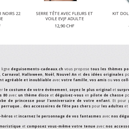
 NOIRS 22
SERRE TÊTE AVEC FLEURS ET
KIT DOL
ME
VOILE EVJF ADULTE
F
12,90
CHF
n ligne
deguisements-cadeaux.ch
vous propose
tous les thèmes po
,
Carnaval
,
Halloween
,
Noël
,
Nouvel An
et
des idées originales
p
t agréable et inoubliable
avec
votre famille
,
vos amis
ou
vos col
er
le costume de votre événement
,
soyez le plus original
et
surpr
s 80
avec
un thème disco
et
déguisez-vous
en
pilote de chasse
p
obe de princesse pour l'anniversaire de votre enfant
. Et pour 
,
perruque
…
des accessoires de fête pas chers
pour
les adultes
et
r-héros
et
incarnez le personnage de vos fantasmes
avec
nos dégu
moristique
et
composez vous-même votre tenue
avec
nos access