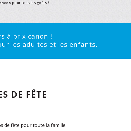
rences
pour tous les goûts !
s à prix canon !
ur les adultes et les enfants.
S DE FÊTE
de fête pour toute la famille.