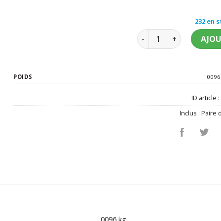
232 en 
quantité de Paire de g
AJOU
POIDS
0096
ID article 
Inclus :
Paire 
0096 kg