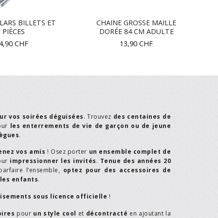
LARS BILLETS ET
CHAINE GROSSE MAILLE
PIÈCES
DORÉE 84 CM ADULTE
4,90
CHF
13,90
CHF
ur vos soirées déguisées
. Trouvez
des centaines de
our
les enterrements de vie de garçon ou de jeune
lègues
.
enez vos amis
! Osez porter
un ensemble complet de
our
impressionner les invités
.
Tenue des années 20
parfaire l’ensemble,
optez pour des accessoires de
les enfants
.
isements sous licence officielle
!
oires
pour
un style cool
et
décontracté
en ajoutant la