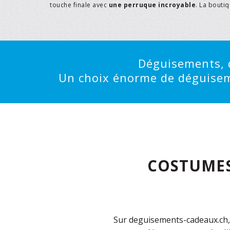
touche finale avec
une perruque incroyable
. La bouti
Déguisements, d
Un choix énorme de déguisemen
COSTUMES
Sur deguisements-cadeaux.ch, 