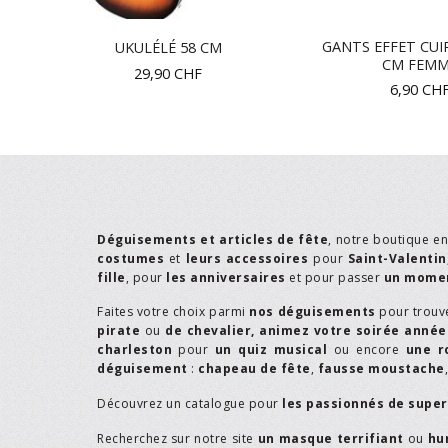
GANTS EFFET CUIR
UKULÉLÉ 58 CM
LS
CM FEM
29,90
CHF
6,90
CH
Déguisements et articles de fête
, notre boutique e
costumes
et
leurs accessoires
pour
Saint-Valentin
fille
, pour
les anniversaires
et pour passer
un momen
Faites votre choix parmi
nos déguisements
pour trouv
pirate
ou
de chevalier,
animez votre soirée année
charleston
pour
un quiz musical
ou encore
une r
déguisement
:
chapeau de fête
,
fausse moustache
Découvrez un catalogue pour
les passionnés de supe
Recherchez sur notre site
un masque terrifiant
ou
hu