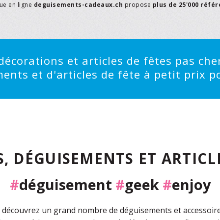
que en ligne
deguisements-cadeaux.ch
propose
plus de 25'000 réfé
écorations et articles de fêtes pas cher
ts et d'articles de fête à petit prix po
, DÉGUISEMENTS ET ARTICLE
#
déguisement
#
geek
#
enjoy
découvrez un grand nombre de déguisements et accessoires 