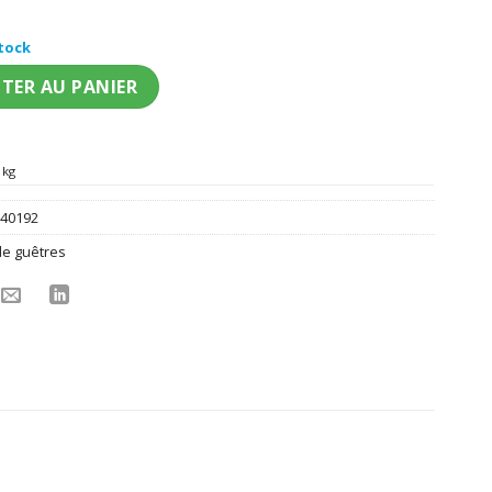
stock
uêtres blanche adulte
TER AU PANIER
 kg
:
40192
de guêtres