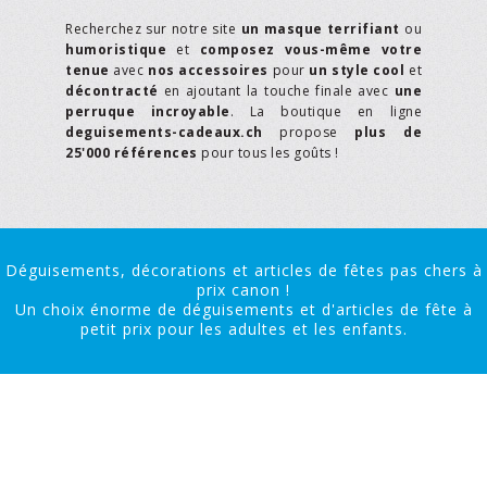
Recherchez sur notre site
un masque terrifiant
ou
humoristique
et
composez vous-même votre
tenue
avec
nos accessoires
pour
un style cool
et
décontracté
en ajoutant la touche finale avec
une
perruque incroyable
. La boutique en ligne
deguisements-cadeaux.ch
propose
plus de
25'000 références
pour tous les goûts !
Déguisements, décorations et articles de fêtes pas chers à
prix canon !
Un choix énorme de déguisements et d'articles de fête à
petit prix pour les adultes et les enfants.