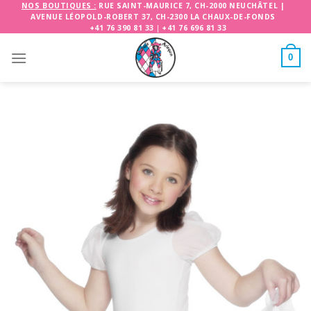
Skip
NOS BOUTIQUES :
RUE SAINT-MAURICE 7, CH-2000 NEUCHÂTEL
|
AVENUE LÉOPOLD-ROBERT 37, CH-2300 LA CHAUX-DE-FONDS
to
+41 76 390 81 33
|
+41 76 696 81 33
content
0