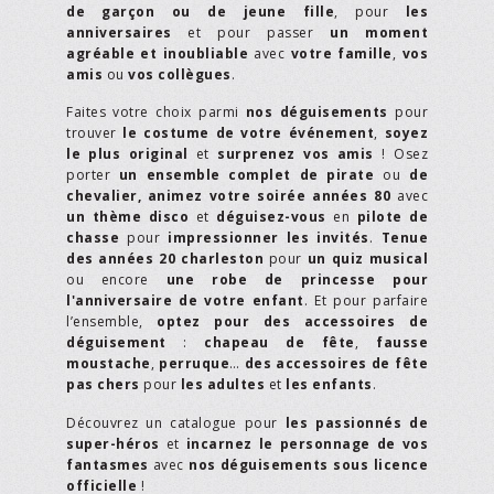
de garçon ou de jeune fille
, pour
les
anniversaires
et pour passer
un moment
agréable et inoubliable
avec
votre famille
,
vos
amis
ou
vos collègues
.
Faites votre choix parmi
nos déguisements
pour
trouver
le costume de votre événement
,
soyez
le plus original
et
surprenez vos amis
! Osez
porter
un ensemble complet de pirate
ou
de
chevalier,
animez votre soirée années 80
avec
un thème disco
et
déguisez-vous
en
pilote de
chasse
pour
impressionner les invités
.
Tenue
des années 20 charleston
pour
un quiz musical
ou encore
une robe de princesse pour
l'anniversaire de votre enfant
. Et pour parfaire
l’ensemble,
optez pour des accessoires de
déguisement
:
chapeau de fête
,
fausse
moustache
,
perruque
…
des accessoires de fête
pas chers
pour
les adultes
et
les enfants
.
Découvrez un catalogue pour
les passionnés de
super-héros
et
incarnez le personnage de vos
fantasmes
avec
nos déguisements sous licence
officielle
!