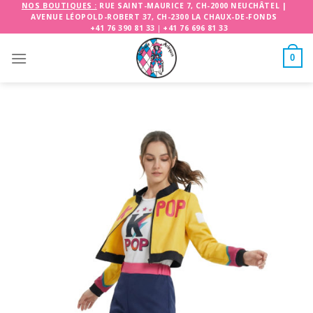
Skip
NOS BOUTIQUES :
RUE SAINT-MAURICE 7, CH-2000 NEUCHÂTEL
|
AVENUE LÉOPOLD-ROBERT 37, CH-2300 LA CHAUX-DE-FONDS
to
+41 76 390 81 33
|
+41 76 696 81 33
content
0