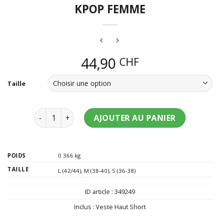
KPOP FEMME
44,90
CHF
Taille
quantité de Déguisement chanteuse Kpop femme
AJOUTER AU PANIER
POIDS
0.366 kg
TAILLE
L (42/44)
,
M (38-40)
,
S (36-38)
ID article :
349249
Inclus :
Veste Haut Short