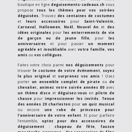
boutique en ligne
deguisements-cadeaux.ch
vous
propose
tous les thèmes pour vos soirées
déguisées
. Trouvez
des centaines de costumes
et
leurs accessoires
pour
Saint-Valentin
,
Carnaval
,
Halloween
,
Noël
,
Nouvel An
et
des
idées originales
pour
les enterrements de vie
de garçon ou de jeune fille
, pour
les
anniversaires
et pour passer
un moment
agréable et inoubliable
avec
votre famille
,
vos
amis
ou
vos collègues
.
Faites votre choix parmi
nos déguisements
pour
trouver
le costume de votre événement
,
soyez
le plus original
et
surprenez vos amis
! Osez
porter
un ensemble complet de pirate
ou
de
chevalier,
animez votre soirée années 80
avec
un thème disco
et
déguisez-vous
en
pilote de
chasse
pour
impressionner les invités
.
Tenue
des années 20 charleston
pour
un quiz musical
ou encore
une robe de princesse pour
l'anniversaire de votre enfant
. Et pour parfaire
l’ensemble,
optez pour des accessoires de
déguisement
:
chapeau de fête
,
fausse