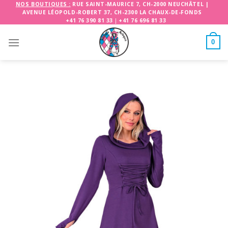
Skip
NOS BOUTIQUES :
RUE SAINT-MAURICE 7, CH-2000 NEUCHÂTEL
|
AVENUE LÉOPOLD-ROBERT 37, CH-2300 LA CHAUX-DE-FONDS
to
+41 76 390 81 33
|
+41 76 696 81 33
content
0