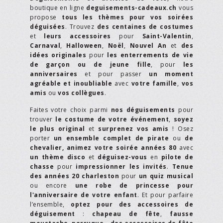
boutique en ligne
deguisements-cadeaux.ch
vous
propose
tous les thèmes pour vos soirées
déguisées
. Trouvez
des centaines de costumes
et
leurs accessoires
pour
Saint-Valentin
,
Carnaval
,
Halloween
,
Noël
,
Nouvel An
et
des
idées originales
pour
les enterrements de vie
de garçon ou de jeune fille
, pour
les
anniversaires
et pour passer
un moment
agréable et inoubliable
avec
votre famille
,
vos
amis
ou
vos collègues
.
Faites votre choix parmi
nos déguisements
pour
trouver
le costume de votre événement
,
soyez
le plus original
et
surprenez vos amis
! Osez
porter
un ensemble complet de pirate
ou
de
chevalier,
animez votre soirée années 80
avec
un thème disco
et
déguisez-vous
en
pilote de
chasse
pour
impressionner les invités
.
Tenue
des années 20 charleston
pour
un quiz musical
ou encore
une robe de princesse pour
l'anniversaire de votre enfant
. Et pour parfaire
l’ensemble,
optez pour des accessoires de
déguisement
:
chapeau de fête
,
fausse