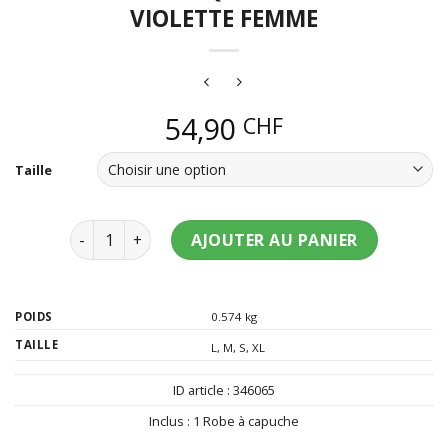
VIOLETTE FEMME
54,90
CHF
Taille
quantité de Robe gothique médiévale violette fe
AJOUTER AU PANIER
POIDS
0.574 kg
TAILLE
L
,
M
,
S
,
XL
ID article :
346065
Inclus :
1 Robe à capuche