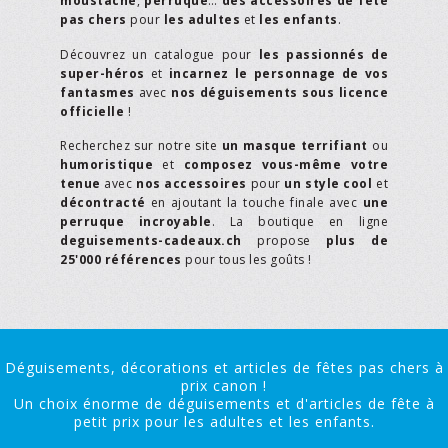
moustache
,
perruque
…
des accessoires de fête
pas chers
pour
les adultes
et
les enfants
.
Découvrez un catalogue pour
les passionnés de
super-héros
et
incarnez le personnage de vos
fantasmes
avec
nos déguisements sous licence
officielle
!
Recherchez sur notre site
un masque terrifiant
ou
humoristique
et
composez vous-même votre
tenue
avec
nos accessoires
pour
un style cool
et
décontracté
en ajoutant la touche finale avec
une
perruque incroyable
. La boutique en ligne
deguisements-cadeaux.ch
propose
plus de
25'000 références
pour tous les goûts !
Déguisements, décorations et articles de fêtes pas chers à
prix canon !
Un choix énorme de déguisements et d'articles de fête à
petit prix pour les adultes et les enfants.