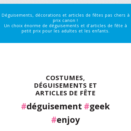
Déguisements, décorations et articles de fêtes pas chers à
prix canon !
Un choix énorme de déguisements et d'articles de fête à
petit prix pour les adultes et les enfants.
COSTUMES,
DÉGUISEMENTS ET
ARTICLES DE FÊTE
#
déguisement
#
geek
#
enjoy