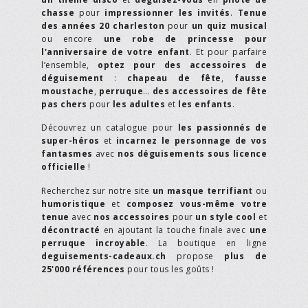
chasse
pour
impressionner les invités
.
Tenue
des années 20 charleston
pour
un quiz musical
ou encore
une robe de princesse pour
l'anniversaire de votre enfant
. Et pour parfaire
l’ensemble,
optez pour des accessoires de
déguisement
:
chapeau de fête
,
fausse
moustache
,
perruque
…
des accessoires de fête
pas chers
pour
les adultes
et
les enfants
.
Découvrez un catalogue pour
les passionnés de
super-héros
et
incarnez le personnage de vos
fantasmes
avec
nos déguisements sous licence
officielle
!
Recherchez sur notre site
un masque terrifiant
ou
humoristique
et
composez vous-même votre
tenue
avec
nos accessoires
pour
un style cool
et
décontracté
en ajoutant la touche finale avec
une
perruque incroyable
. La boutique en ligne
deguisements-cadeaux.ch
propose
plus de
25'000 références
pour tous les goûts !