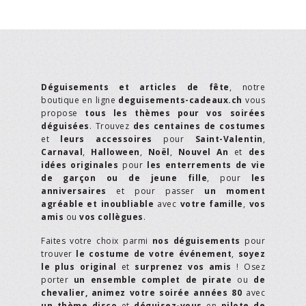
Déguisements et articles de fête
, notre
boutique en ligne
deguisements-cadeaux.ch
vous
propose
tous les thèmes pour vos soirées
déguisées
. Trouvez
des centaines de costumes
et
leurs accessoires
pour
Saint-Valentin
,
Carnaval
,
Halloween
,
Noël
,
Nouvel An
et
des
idées originales
pour
les enterrements de vie
de garçon ou de jeune fille
, pour
les
anniversaires
et pour passer
un moment
agréable et inoubliable
avec
votre famille
,
vos
amis
ou
vos collègues
.
Faites votre choix parmi
nos déguisements
pour
trouver
le costume de votre événement
,
soyez
le plus original
et
surprenez vos amis
! Osez
porter
un ensemble complet de pirate
ou
de
chevalier,
animez votre soirée années 80
avec
un thème disco
et
déguisez-vous
en
pilote de