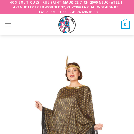
Skip
NOS BOUTIQUES :
RUE SAINT-MAURICE 7, CH-2000 NEUCHÂTEL
|
AVENUE LÉOPOLD-ROBERT 37, CH-2300 LA CHAUX-DE-FONDS
to
+41 76 390 81 33
|
+41 76 696 81 33
content
0