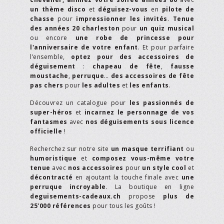
un thème disco
et
déguisez-vous
en
pilote de
chasse
pour
impressionner les invités
.
Tenue
des années 20 charleston
pour
un quiz musical
ou encore
une robe de princesse pour
l'anniversaire de votre enfant
. Et pour parfaire
l’ensemble,
optez pour des accessoires de
déguisement
:
chapeau de fête
,
fausse
moustache
,
perruque
…
des accessoires de fête
pas chers
pour
les adultes
et
les enfants
.
Découvrez un catalogue pour
les passionnés de
super-héros
et
incarnez le personnage de vos
fantasmes
avec
nos déguisements sous licence
officielle
!
Recherchez sur notre site
un masque terrifiant
ou
humoristique
et
composez vous-même votre
tenue
avec
nos accessoires
pour
un style cool
et
décontracté
en ajoutant la touche finale avec
une
perruque incroyable
. La boutique en ligne
deguisements-cadeaux.ch
propose
plus de
25'000 références
pour tous les goûts !