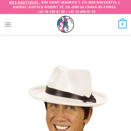
Skip
NOS BOUTIQUES :
RUE SAINT-MAURICE 7, CH-2000 NEUCHÂTEL
|
AVENUE LÉOPOLD-ROBERT 37, CH-2300 LA CHAUX-DE-FONDS
to
+41 76 390 81 33
|
+41 76 696 81 33
content
0