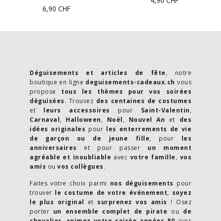
4,90
CHF
6,90
CHF
Déguisements et articles de fête
, notre
boutique en ligne
deguisements-cadeaux.ch
vous
propose
tous les thèmes pour vos soirées
déguisées
. Trouvez
des centaines de costumes
et
leurs accessoires
pour
Saint-Valentin
,
Carnaval
,
Halloween
,
Noël
,
Nouvel An
et
des
idées originales
pour
les enterrements de vie
de garçon ou de jeune fille
, pour
les
anniversaires
et pour passer
un moment
agréable et inoubliable
avec
votre famille
,
vos
amis
ou
vos collègues
.
Faites votre choix parmi
nos déguisements
pour
trouver
le costume de votre événement
,
soyez
le plus original
et
surprenez vos amis
! Osez
porter
un ensemble complet de pirate
ou
de
chevalier,
animez votre soirée années 80
avec