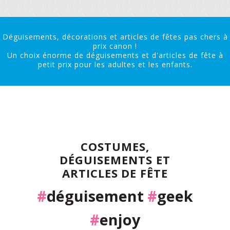
Déguisements, décorations et articles de fêtes pas chers à
prix canon !
Un choix énorme de déguisements et d'articles de fête à
petit prix pour les adultes et les enfants.
COSTUMES,
DÉGUISEMENTS ET
ARTICLES DE FÊTE
#
déguisement
#
geek
#
enjoy