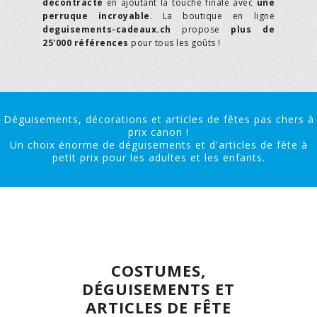
décontracté
en ajoutant la touche finale avec
une
perruque incroyable
. La boutique en ligne
deguisements-cadeaux.ch
propose
plus de
25'000 références
pour tous les goûts !
Déguisements, décorations et articles de fêtes pas chers à
prix canon !
Un choix énorme de déguisements et d'articles de fête à
petit prix pour les adultes et les enfants.
COSTUMES,
DÉGUISEMENTS ET
ARTICLES DE FÊTE