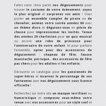
Faites votre choix parmi
nos déguisements
pour
trouver
le costume de votre événement
,
soyez
le plus original
et
surprenez vos amis
! Osez
porter
un ensemble complet de pirate
ou
de
chevalier,
animez votre soirée années 80
avec
un thème disco
et
déguisez-vous
en
pilote de
chasse
pour
impressionner les invités
.
Tenue
des années 20 charleston
pour
un quiz musical
ou encore
une robe de princesse pour
l'anniversaire de votre enfant
. Et pour parfaire
l’ensemble,
optez pour des accessoires de
déguisement
:
chapeau de fête
,
fausse
moustache
,
perruque
…
des accessoires de fête
pas chers
pour
les adultes
et
les enfants
.
Découvrez un catalogue pour
les passionnés de
super-héros
et
incarnez le personnage de vos
fantasmes
avec
nos déguisements sous licence
officielle
!
Recherchez sur notre site
un masque terrifiant
ou
humoristique
et
composez vous-même votre
tenue
avec
nos accessoires
pour
un style cool
et