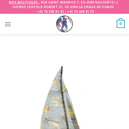
Skip
NOS BOUTIQUES :
RUE SAINT-MAURICE 7, CH-2000 NEUCHÂTEL
|
AVENUE LÉOPOLD-ROBERT 37, CH-2300 LA CHAUX-DE-FONDS
to
+41 76 390 81 33
|
+41 76 696 81 33
content
0