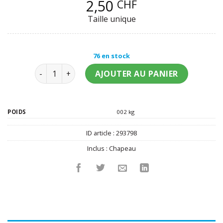
2,50
CHF
Taille unique
76 en stock
quantité de Chapeau de sorcière araignée enfant
AJOUTER AU PANIER
POIDS
002 kg
ID article :
293798
Inclus :
Chapeau