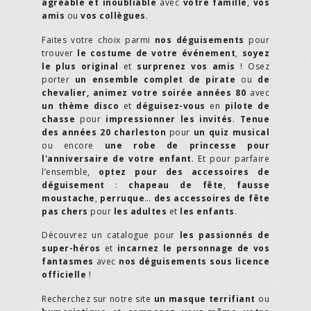
agréable et inoubliable
avec
votre famille
,
vos
amis
ou
vos collègues
.
Faites votre choix parmi
nos déguisements
pour
trouver
le costume de votre événement
,
soyez
le plus original
et
surprenez vos amis
! Osez
porter
un ensemble complet de pirate
ou
de
chevalier,
animez votre soirée années 80
avec
un thème disco
et
déguisez-vous
en
pilote de
chasse
pour
impressionner les invités
.
Tenue
des années 20 charleston
pour
un quiz musical
ou encore
une robe de princesse pour
l'anniversaire de votre enfant
. Et pour parfaire
l’ensemble,
optez pour des accessoires de
déguisement
:
chapeau de fête
,
fausse
moustache
,
perruque
…
des accessoires de fête
pas chers
pour
les adultes
et
les enfants
.
Découvrez un catalogue pour
les passionnés de
super-héros
et
incarnez le personnage de vos
fantasmes
avec
nos déguisements sous licence
officielle
!
Recherchez sur notre site
un masque terrifiant
ou