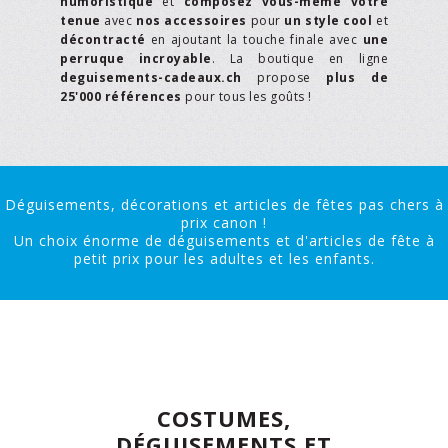
humoristique
et
composez vous-même votre
tenue
avec
nos accessoires
pour
un style cool
et
décontracté
en ajoutant la touche finale avec
une
perruque incroyable
. La boutique en ligne
deguisements-cadeaux.ch
propose
plus de
25'000 références
pour tous les goûts !
Déguisements, décorations et articles de fêtes pas chers à
prix canon !
Un choix énorme de déguisements et d'articles de fête à
petit prix pour les adultes et les enfants.
COSTUMES,
DÉGUISEMENTS ET