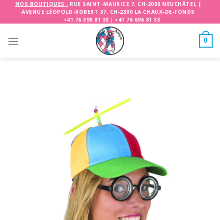
Skip
NOS BOUTIQUES :
RUE SAINT-MAURICE 7, CH-2000 NEUCHÂTEL
|
AVENUE LÉOPOLD-ROBERT 37, CH-2300 LA CHAUX-DE-FONDS
to
+41 76 390 81 33
|
+41 76 696 81 33
content
0