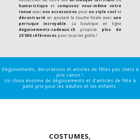
humoristique
et
composez vous-même votre
tenue
avec
nos accessoires
pour
un style cool
et
décontracté
en ajoutant la touche finale avec
une
perruque incroyable
. La boutique en ligne
deguisements-cadeaux.ch
propose
plus de
25'000 références
pour tous les goûts !
Déguisements, décorations et articles de fêtes pas chers à
prix canon !
Un choix énorme de déguisements et d'articles de fête à
petit prix pour les adultes et les enfants.
COSTUMES,