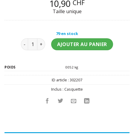
10,90
CHF
Taille unique
79 en stock
quantité de Casquette avec hélice adulte
AJOUTER AU PANIER
POIDS
0052 kg
ID article :
302207
Inclus :
Casquette