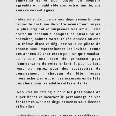
anniversaires
et pour passer
un moment
agréable et inoubliable
avec
votre famille
,
vos
amis
ou
vos collègues
.
Faites votre choix parmi
nos déguisements
pour
trouver
le costume de votre événement
,
soyez
le plus original
et
surprenez vos amis
! Osez
porter
un ensemble complet de pirate
ou
de
chevalier,
animez votre soirée années 80
avec
un thème disco
et
déguisez-vous
en
pilote de
chasse
pour
impressionner les invités
.
Tenue
des années 20 charleston
pour
un quiz musical
ou encore
une robe de princesse pour
l'anniversaire de votre enfant
. Et pour parfaire
l’ensemble,
optez pour des accessoires de
déguisement
:
chapeau de fête
,
fausse
moustache
,
perruque
…
des accessoires de fête
pas chers
pour
les adultes
et
les enfants
.
Découvrez un catalogue pour
les passionnés de
super-héros
et
incarnez le personnage de vos
fantasmes
avec
nos déguisements sous licence
officielle
!
Recherchez sur notre site
un masque terrifiant
ou