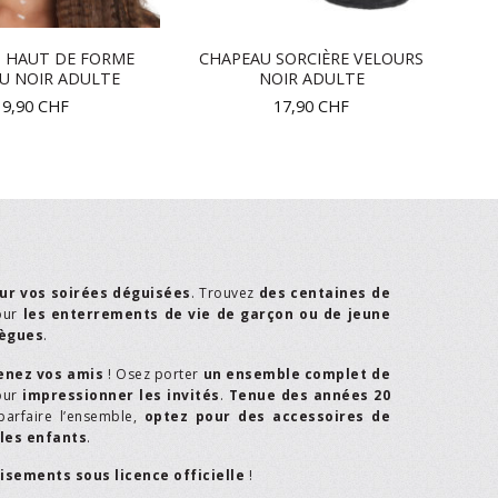
 HAUT DE FORME
CHAPEAU SORCIÈRE VELOURS
U NOIR ADULTE
NOIR ADULTE
19,90
CHF
17,90
CHF
ur vos soirées déguisées
. Trouvez
des centaines de
our
les enterrements de vie de garçon ou de jeune
lègues
.
enez vos amis
! Osez porter
un ensemble complet de
our
impressionner les invités
.
Tenue des années 20
parfaire l’ensemble,
optez pour des accessoires de
les enfants
.
isements sous licence officielle
!