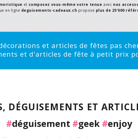
moristique
et
composez vous-même votre tenue
avec
nos access
que en ligne
deguisements-cadeaux.ch
propose
plus de 25'000 réfé
écorations et articles de fêtes pas cher
ts et d'articles de fête à petit prix po
, DÉGUISEMENTS ET ARTICLE
#
déguisement
#
geek
#
enjoy