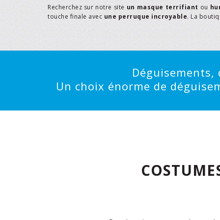
Recherchez sur notre site
un masque terrifiant
ou
hu
touche finale avec
une perruque incroyable
. La bouti
Déguisements, d
Un choix énorme de déguisemen
COSTUMES