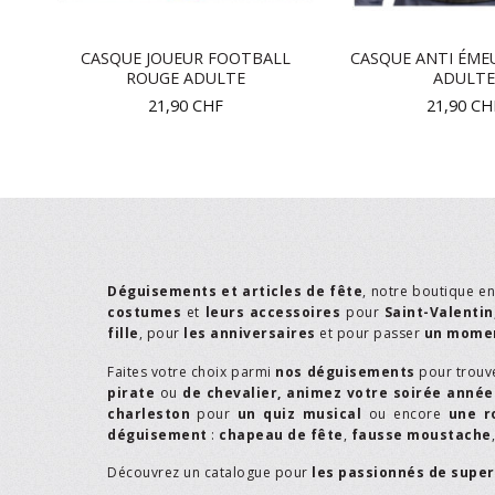
E
CASQUE JOUEUR FOOTBALL
CASQUE ANTI ÉME
ROUGE ADULTE
ADULTE
21,90
CHF
21,90
CH
Déguisements et articles de fête
, notre boutique e
costumes
et
leurs accessoires
pour
Saint-Valentin
fille
, pour
les anniversaires
et pour passer
un momen
Faites votre choix parmi
nos déguisements
pour trouv
pirate
ou
de chevalier,
animez votre soirée année
charleston
pour
un quiz musical
ou encore
une r
déguisement
:
chapeau de fête
,
fausse moustache
Découvrez un catalogue pour
les passionnés de supe