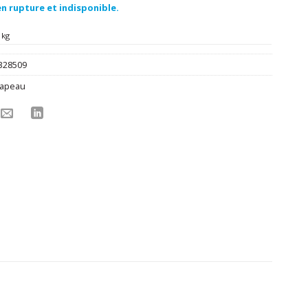
n rupture et indisponible.
 kg
328509
apeau