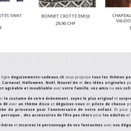
UTES SWAT
CHAPEAU
BONNET CROTTE EMOJI
VAUDO
29,90
CHF
F
n ligne
deguisements-cadeaux.ch
vous propose
tous les thèmes po
,
Carnaval
,
Halloween
,
Noël
,
Nouvel An
et
des idées originales
p
t agréable et inoubliable
avec
votre famille
,
vos amis
ou
vos col
er
le costume de votre événement
,
soyez le plus original
et
surpr
s 80
avec
un thème disco
et
déguisez-vous
en
pilote de chasse
p
obe de princesse pour l'anniversaire de votre enfant
. Et pour 
,
perruque
…
des accessoires de fête pas chers
pour
les adultes
et
r-héros
et
incarnez le personnage de vos fantasmes
avec
nos dégu