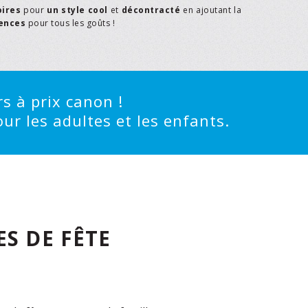
oires
pour
un style cool
et
décontracté
en ajoutant la
rences
pour tous les goûts !
s à prix canon !
ur les adultes et les enfants.
S DE FÊTE