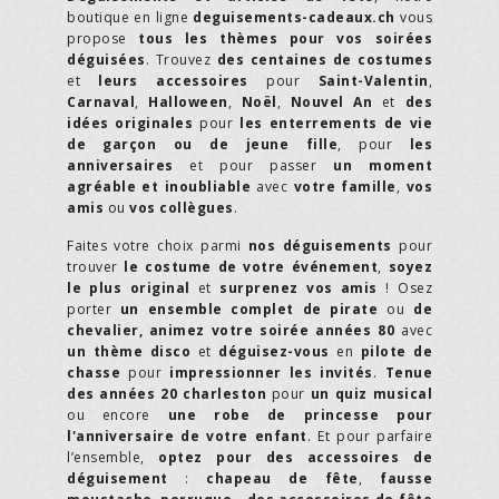
boutique en ligne
deguisements-cadeaux.ch
vous
propose
tous les thèmes pour vos soirées
déguisées
. Trouvez
des centaines de costumes
et
leurs accessoires
pour
Saint-Valentin
,
Carnaval
,
Halloween
,
Noël
,
Nouvel An
et
des
idées originales
pour
les enterrements de vie
de garçon ou de jeune fille
, pour
les
anniversaires
et pour passer
un moment
agréable et inoubliable
avec
votre famille
,
vos
amis
ou
vos collègues
.
Faites votre choix parmi
nos déguisements
pour
trouver
le costume de votre événement
,
soyez
le plus original
et
surprenez vos amis
! Osez
porter
un ensemble complet de pirate
ou
de
chevalier,
animez votre soirée années 80
avec
un thème disco
et
déguisez-vous
en
pilote de
chasse
pour
impressionner les invités
.
Tenue
des années 20 charleston
pour
un quiz musical
ou encore
une robe de princesse pour
l'anniversaire de votre enfant
. Et pour parfaire
l’ensemble,
optez pour des accessoires de
déguisement
:
chapeau de fête
,
fausse