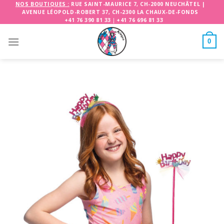
Skip
NOS BOUTIQUES :
RUE SAINT-MAURICE 7, CH-2000 NEUCHÂTEL
|
AVENUE LÉOPOLD-ROBERT 37, CH-2300 LA CHAUX-DE-FONDS
to
+41 76 390 81 33
|
+41 76 696 81 33
content
0