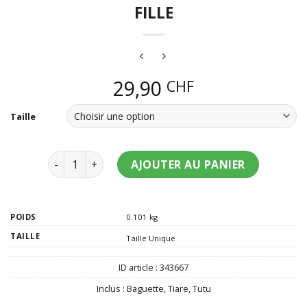
FILLE
29,90
CHF
Taille
quantité de Set de fée Happy Birthday fille
AJOUTER AU PANIER
POIDS
0.101 kg
TAILLE
Taille Unique
ID article :
343667
Inclus :
Baguette
,
Tiare
,
Tutu