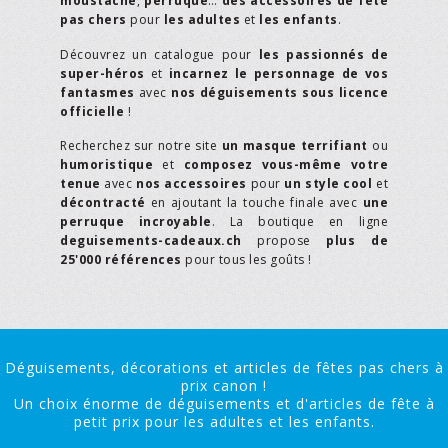
moustache
,
perruque
…
des accessoires de fête
pas chers
pour
les adultes
et
les enfants
.
Découvrez un catalogue pour
les passionnés de
super-héros
et
incarnez le personnage de vos
fantasmes
avec
nos déguisements sous licence
officielle
!
Recherchez sur notre site
un masque terrifiant
ou
humoristique
et
composez vous-même votre
tenue
avec
nos accessoires
pour
un style cool
et
décontracté
en ajoutant la touche finale avec
une
perruque incroyable
. La boutique en ligne
deguisements-cadeaux.ch
propose
plus de
25'000 références
pour tous les goûts !
Déguisements, décorations et articles de fêtes pas chers à
prix canon !
Un choix énorme de déguisements et d'articles de fête à
petit prix pour les adultes et les enfants.