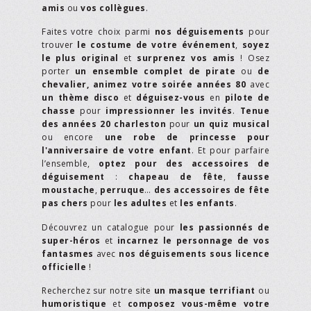
amis
ou
vos collègues
.
Faites votre choix parmi
nos déguisements
pour
trouver
le costume de votre événement
,
soyez
le plus original
et
surprenez vos amis
! Osez
porter
un ensemble complet de pirate
ou
de
chevalier,
animez votre soirée années 80
avec
un thème disco
et
déguisez-vous
en
pilote de
chasse
pour
impressionner les invités
.
Tenue
des années 20 charleston
pour
un quiz musical
ou encore
une robe de princesse pour
l'anniversaire de votre enfant
. Et pour parfaire
l’ensemble,
optez pour des accessoires de
déguisement
:
chapeau de fête
,
fausse
moustache
,
perruque
…
des accessoires de fête
pas chers
pour
les adultes
et
les enfants
.
Découvrez un catalogue pour
les passionnés de
super-héros
et
incarnez le personnage de vos
fantasmes
avec
nos déguisements sous licence
officielle
!
Recherchez sur notre site
un masque terrifiant
ou
humoristique
et
composez vous-même votre