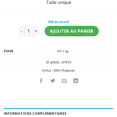
Taille unique
500 en stock
quantité de Serre-tête mini chapeau femme Saint P
AJOUTER AU PANIER
POIDS
0012 kg
ID article :
67910
Inclus :
Mini-chapeau
INFORMATIONS COMPLÉMENTAIRES