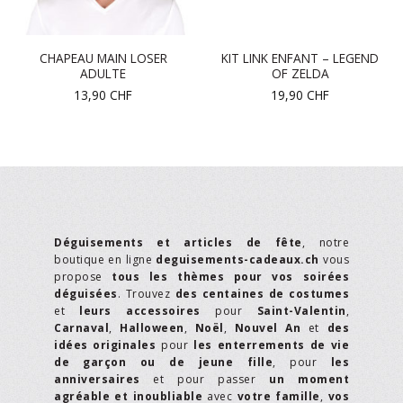
CHAPEAU MAIN LOSER
KIT LINK ENFANT – LEGEND
ADULTE
OF ZELDA
13,90
CHF
19,90
CHF
Déguisements et articles de fête
, notre
boutique en ligne
deguisements-cadeaux.ch
vous
propose
tous les thèmes pour vos soirées
déguisées
. Trouvez
des centaines de costumes
et
leurs accessoires
pour
Saint-Valentin
,
Carnaval
,
Halloween
,
Noël
,
Nouvel An
et
des
idées originales
pour
les enterrements de vie
de garçon ou de jeune fille
, pour
les
anniversaires
et pour passer
un moment
agréable et inoubliable
avec
votre famille
,
vos