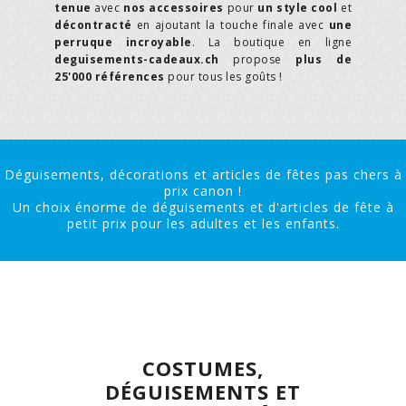
tenue
avec
nos accessoires
pour
un style cool
et
décontracté
en ajoutant la touche finale avec
une
perruque incroyable
. La boutique en ligne
deguisements-cadeaux.ch
propose
plus de
25'000 références
pour tous les goûts !
Déguisements, décorations et articles de fêtes pas chers à
prix canon !
Un choix énorme de déguisements et d'articles de fête à
petit prix pour les adultes et les enfants.
COSTUMES,
DÉGUISEMENTS ET