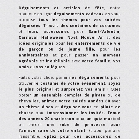
Déguisements et articles de fête
, notre
boutique en ligne
deguisements-cadeaux.ch
vous
propose
tous les thèmes pour vos soirées
déguisées
. Trouvez
des centaines de costumes
et
leurs accessoires
pour
Saint-Valentin
,
Carnaval
,
Halloween
,
Noël
,
Nouvel An
et
des
idées originales
pour
les enterrements de vie
de garçon ou de jeune fille
, pour
les
anniversaires
et pour passer
un moment
agréable et inoubliable
avec
votre famille
,
vos
amis
ou
vos collègues
.
Faites votre choix parmi
nos déguisements
pour
trouver
le costume de votre événement
,
soyez
le plus original
et
surprenez vos amis
! Osez
porter
un ensemble complet de pirate
ou
de
chevalier,
animez votre soirée années 80
avec
un thème disco
et
déguisez-vous
en
pilote de
chasse
pour
impressionner les invités
.
Tenue
des années 20 charleston
pour
un quiz musical
ou encore
une robe de princesse pour
l'anniversaire de votre enfant
. Et pour parfaire
l’ensemble,
optez pour des accessoires de