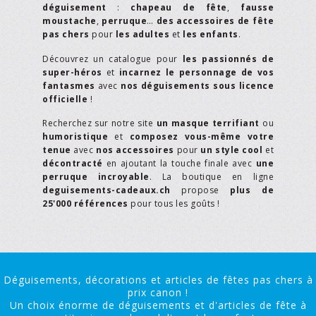
déguisement
:
chapeau de fête
,
fausse
moustache
,
perruque
…
des accessoires de fête
pas chers
pour
les adultes
et
les enfants
.
Découvrez un catalogue pour
les passionnés de
super-héros
et
incarnez le personnage de vos
fantasmes
avec
nos déguisements sous licence
officielle
!
Recherchez sur notre site
un masque terrifiant
ou
humoristique
et
composez vous-même votre
tenue
avec
nos accessoires
pour
un style cool
et
décontracté
en ajoutant la touche finale avec
une
perruque incroyable
. La boutique en ligne
deguisements-cadeaux.ch
propose
plus de
25'000 références
pour tous les goûts !
Déguisements, décorations et articles de fêtes pas chers à
prix canon !
Un choix énorme de déguisements et d'articles de fête à