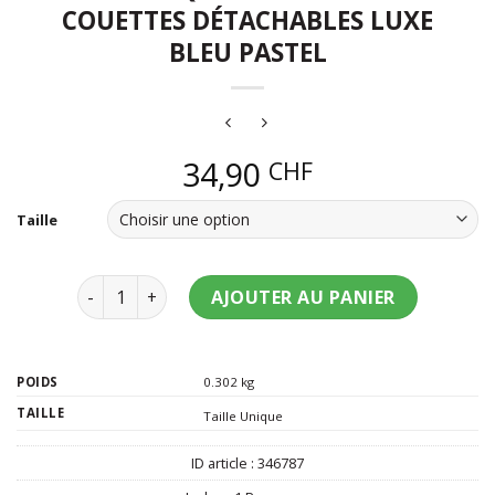
COUETTES DÉTACHABLES LUXE
BLEU PASTEL
34,90
CHF
Taille
quantité de Perruque manga avec couettes détachab
AJOUTER AU PANIER
POIDS
0.302 kg
TAILLE
Taille Unique
ID article :
346787