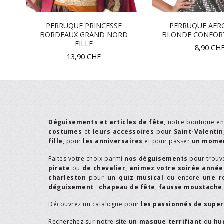
PERRUQUE PRINCESSE
PERRUQUE AFR
BORDEAUX GRAND NORD
BLONDE CONFOR
FILLE
8,90
CH
13,90
CHF
Déguisements et articles de fête
, notre boutique e
costumes
et
leurs accessoires
pour
Saint-Valentin
fille
, pour
les anniversaires
et pour passer
un momen
Faites votre choix parmi
nos déguisements
pour trouv
pirate
ou
de chevalier,
animez votre soirée année
charleston
pour
un quiz musical
ou encore
une r
déguisement
:
chapeau de fête
,
fausse moustache
Découvrez un catalogue pour
les passionnés de supe
Recherchez sur notre site
un masque terrifiant
ou
hu