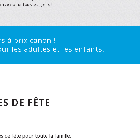
rences
pour tous les goûts !
s à prix canon !
ur les adultes et les enfants.
S DE FÊTE
de fête pour toute la famille.