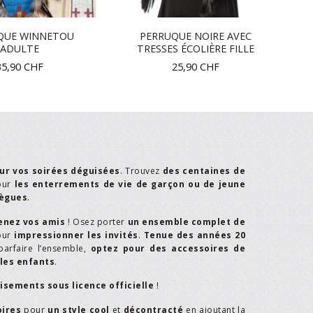
QUE WINNETOU
PERRUQUE NOIRE AVEC
ADULTE
TRESSES ÉCOLIÈRE FILLE
35,90
CHF
25,90
CHF
ur vos soirées déguisées
. Trouvez
des centaines de
our
les enterrements de vie de garçon ou de jeune
lègues
.
enez vos amis
! Osez porter
un ensemble complet de
our
impressionner les invités
.
Tenue des années 20
parfaire l’ensemble,
optez pour des accessoires de
les enfants
.
isements sous licence officielle
!
oires
pour
un style cool
et
décontracté
en ajoutant la