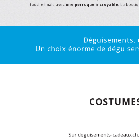
touche finale avec
une perruque incroyable
. La bouti
Déguisements, d
Un choix énorme de déguisemen
COSTUMES
Sur deguisements-cadeaux.ch, 