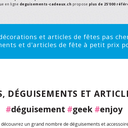
que en ligne
deguisements-cadeaux.ch
propose
plus de 25'000 réfé
écorations et articles de fêtes pas cher
ts et d'articles de fête à petit prix po
, DÉGUISEMENTS ET ARTICLE
#
déguisement
#
geek
#
enjoy
découvrez un grand nombre de déguisements et accessoires 