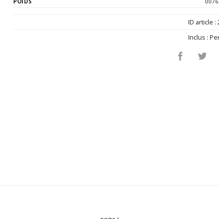
POIDS
0076
ID article :
Inclus :
Pe