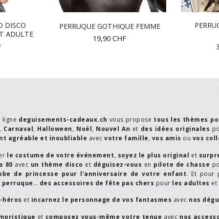
O DISCO
PERRU
PERRUQUE GOTHIQUE FEMME
T ADULTE
19,90
CHF
F
n ligne
deguisements-cadeaux.ch
vous propose
tous les thèmes po
,
Carnaval
,
Halloween
,
Noël
,
Nouvel An
et
des idées originales
p
t agréable et inoubliable
avec
votre famille
,
vos amis
ou
vos col
er
le costume de votre événement
,
soyez le plus original
et
surpr
s 80
avec
un thème disco
et
déguisez-vous
en
pilote de chasse
p
obe de princesse pour l'anniversaire de votre enfant
. Et pour 
,
perruque
…
des accessoires de fête pas chers
pour
les adultes
et
r-héros
et
incarnez le personnage de vos fantasmes
avec
nos dégu
moristique
et
composez vous-même votre tenue
avec
nos access