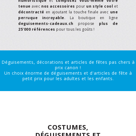
humoristique
et
composez vous-même votre
tenue
avec
nos accessoires
pour
un style cool
et
décontracté
en ajoutant la touche finale avec
une
perruque incroyable
. La boutique en ligne
deguisements-cadeaux.ch
propose
plus de
25'000 références
pour tous les goûts !
Déguisements, décorations et articles de fêtes pas chers à
prix canon !
Un choix énorme de déguisements et d'articles de fête à
petit prix pour les adultes et les enfants.
COSTUMES,
DÉGUISEMENTS ET