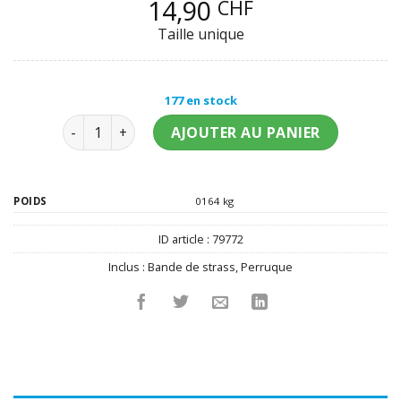
14,90
CHF
Taille unique
177 en stock
quantité de Perruque charleston noire femme
AJOUTER AU PANIER
POIDS
0164 kg
ID article :
79772
Inclus :
Bande de strass
,
Perruque