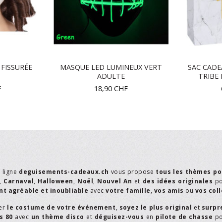
FISSURÉE
MASQUE LED LUMINEUX VERT
SAC CADE
ADULTE
TRIBE 
F
18,90
CHF
n ligne
deguisements-cadeaux.ch
vous propose
tous les thèmes po
,
Carnaval
,
Halloween
,
Noël
,
Nouvel An
et
des idées originales
p
t agréable et inoubliable
avec
votre famille
,
vos amis
ou
vos col
er
le costume de votre événement
,
soyez le plus original
et
surpr
s 80
avec
un thème disco
et
déguisez-vous
en
pilote de chasse
p