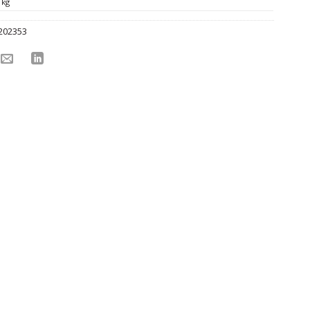
 kg
202353