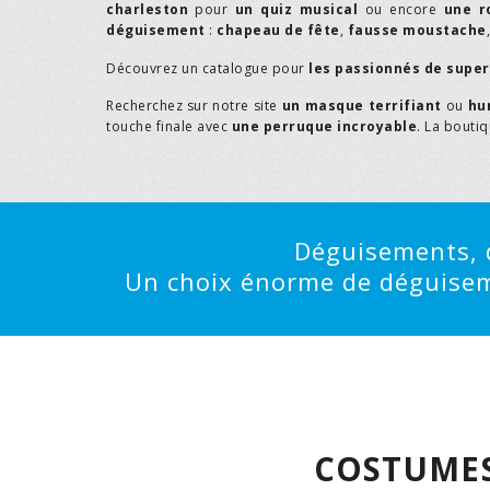
charleston
pour
un quiz musical
ou encore
une r
déguisement
:
chapeau de fête
,
fausse moustache
Découvrez un catalogue pour
les passionnés de supe
Recherchez sur notre site
un masque terrifiant
ou
hu
touche finale avec
une perruque incroyable
. La bouti
Déguisements, d
Un choix énorme de déguisemen
COSTUMES