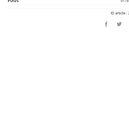
POIDS
0178
ID article :