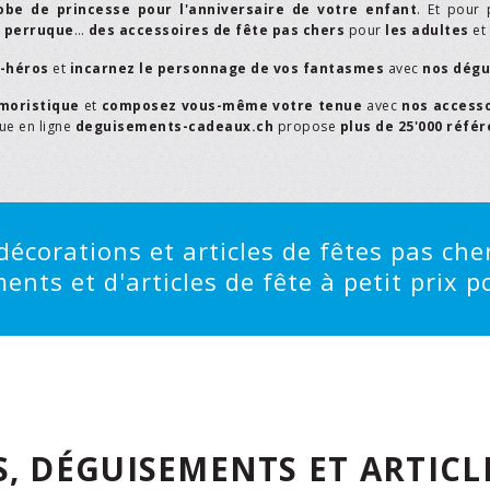
obe de princesse pour l'anniversaire de votre enfant
. Et pour 
,
perruque
…
des accessoires de fête pas chers
pour
les adultes
et
r-héros
et
incarnez le personnage de vos fantasmes
avec
nos dégu
moristique
et
composez vous-même votre tenue
avec
nos access
que en ligne
deguisements-cadeaux.ch
propose
plus de 25'000 réfé
écorations et articles de fêtes pas cher
ts et d'articles de fête à petit prix po
, DÉGUISEMENTS ET ARTICLE