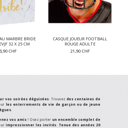
AU MARBRE BRIDE
CASQUE JOUEUR FOOTBALL
EVJF 32 X 25 CM
ROUGE ADULTE
6,90
CHF
21,90
CHF
ur vos soirées déguisées
. Trouvez
des centaines de
our
les enterrements de vie de garçon ou de jeune
lègues
.
enez vos amis
! Osez porter
un ensemble complet de
our
impressionner les invités
.
Tenue des années 20