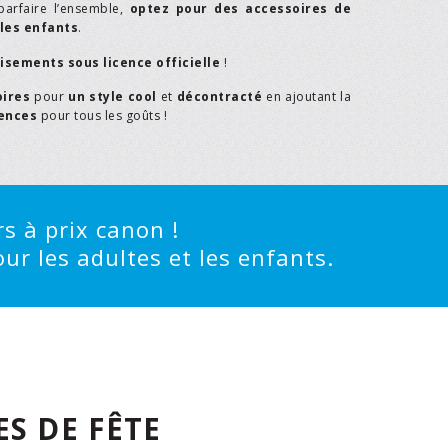
parfaire l’ensemble,
optez pour des accessoires de
les enfants
.
isements sous licence officielle
!
oires
pour
un style cool
et
décontracté
en ajoutant la
rences
pour tous les goûts !
s à prix canon !
ur les adultes et les enfants.
S DE FÊTE