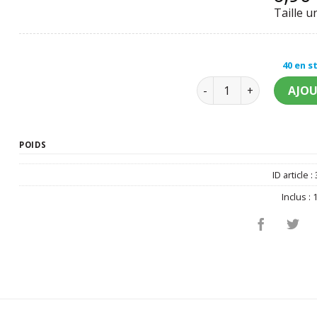
Taille u
40 en s
quantité de Sac cadeau
AJOU
POIDS
ID article :
Inclus :