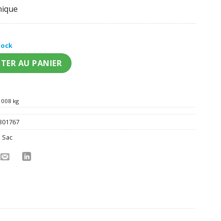
nique
tock
 marbre Bride Tribe EVJF 32 x 25 cm
TER AU PANIER
008 kg
301767
1 Sac