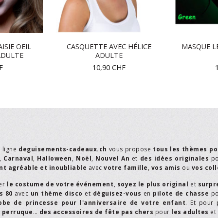
ISIE OEIL
CASQUETTE AVEC HÉLICE
MASQUE L
ADULTE
ADULTE
F
10,90
CHF
n ligne
deguisements-cadeaux.ch
vous propose
tous les thèmes po
,
Carnaval
,
Halloween
,
Noël
,
Nouvel An
et
des idées originales
p
t agréable et inoubliable
avec
votre famille
,
vos amis
ou
vos col
er
le costume de votre événement
,
soyez le plus original
et
surpr
s 80
avec
un thème disco
et
déguisez-vous
en
pilote de chasse
p
obe de princesse pour l'anniversaire de votre enfant
. Et pour 
,
perruque
…
des accessoires de fête pas chers
pour
les adultes
et