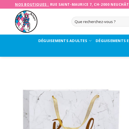
Skip
NOS BOUTIQUES :
RUE SAINT-MAURICE 7, CH-2000 NEUCHÂT
to
content
Recherche
pour :
DÉGUISEMENTS ADULTES
DÉGUISEMENTS 