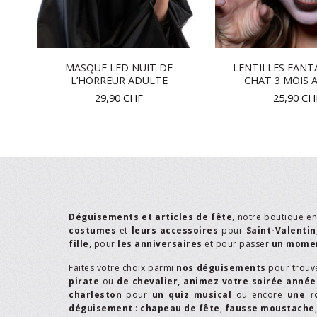
MASQUE LED NUIT DE
LENTILLES FANTA
 ET
L’HORREUR ADULTE
CHAT 3 MOIS 
29,90
CHF
25,90
CH
Déguisements et articles de fête
, notre boutique e
costumes
et
leurs accessoires
pour
Saint-Valentin
fille
, pour
les anniversaires
et pour passer
un momen
Faites votre choix parmi
nos déguisements
pour trouv
pirate
ou
de chevalier,
animez votre soirée année
charleston
pour
un quiz musical
ou encore
une r
déguisement
:
chapeau de fête
,
fausse moustache