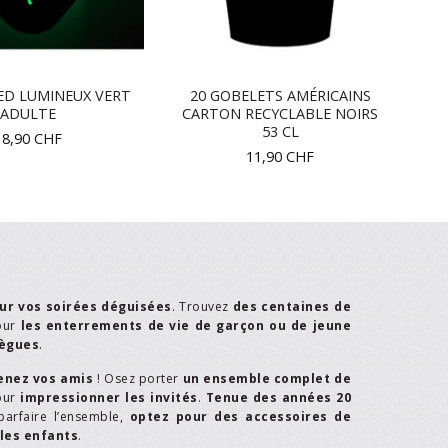
ED LUMINEUX VERT
20 GOBELETS AMÉRICAINS
ADULTE
CARTON RECYCLABLE NOIRS
53 CL
18,90
CHF
11,90
CHF
ur vos soirées déguisées
. Trouvez
des centaines de
our
les enterrements de vie de garçon ou de jeune
lègues
.
enez vos amis
! Osez porter
un ensemble complet de
our
impressionner les invités
.
Tenue des années 20
parfaire l’ensemble,
optez pour des accessoires de
les enfants
.