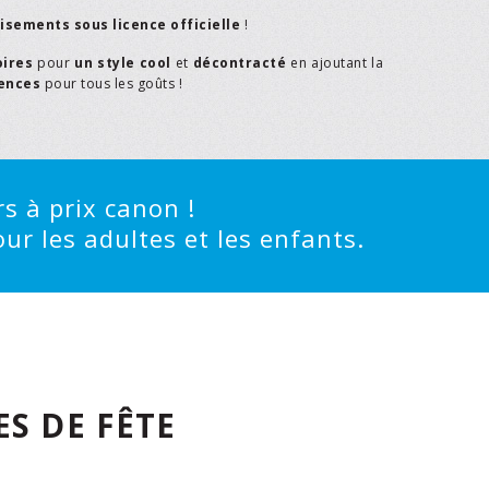
isements sous licence officielle
!
oires
pour
un style cool
et
décontracté
en ajoutant la
rences
pour tous les goûts !
s à prix canon !
ur les adultes et les enfants.
S DE FÊTE