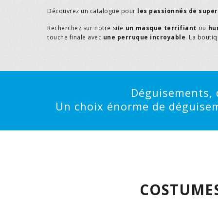
Découvrez un catalogue pour
les passionnés de supe
Recherchez sur notre site
un masque terrifiant
ou
hu
touche finale avec
une perruque incroyable
. La bouti
Déguisements, d
Un choix énorme de déguisemen
COSTUMES