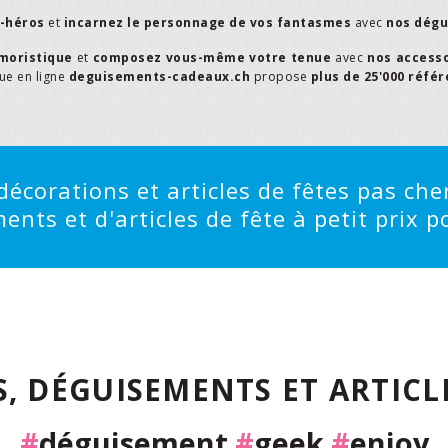
r-héros
et
incarnez le personnage de vos fantasmes
avec
nos dégu
moristique
et
composez vous-même votre tenue
avec
nos access
que en ligne
deguisements-cadeaux.ch
propose
plus de 25'000 réfé
écorations et articles de fêtes pas cher
ts et d'articles de fête à petit prix po
, DÉGUISEMENTS ET ARTICLE
#
déguisement
#
geek
#
enjoy