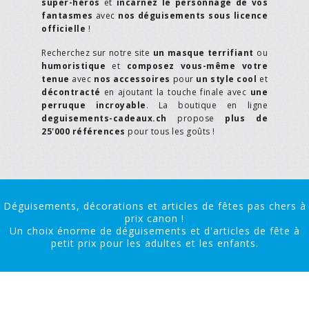
super-héros
et
incarnez le personnage de vos
fantasmes
avec
nos déguisements sous licence
officielle
!
Recherchez sur notre site
un masque terrifiant
ou
humoristique
et
composez vous-même votre
tenue
avec
nos accessoires
pour
un style cool
et
décontracté
en ajoutant la touche finale avec
une
perruque incroyable
. La boutique en ligne
deguisements-cadeaux.ch
propose
plus de
25'000 références
pour tous les goûts !
Déguisements, décorations et articles de fêtes pas chers à
prix canon !
Un choix énorme de déguisements et d'articles de fête à
petit prix pour les adultes et les enfants.