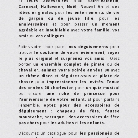
et
leurs accessoires
pour
Saint-Valentin
,
Carnaval
,
Halloween
,
Noël
,
Nouvel An
et
des
idées originales
pour
les enterrements de vie
de garçon ou de jeune fille
, pour
les
anniversaires
et pour passer
un moment
agréable et inoubliable
avec
votre famille
,
vos
amis
ou
vos collègues
.
Faites votre choix parmi
nos déguisements
pour
trouver
le costume de votre événement
,
soyez
le plus original
et
surprenez vos amis
! Osez
porter
un ensemble complet de pirate
ou
de
chevalier,
animez votre soirée années 80
avec
un thème disco
et
déguisez-vous
en
pilote de
chasse
pour
impressionner les invités
.
Tenue
des années 20 charleston
pour
un quiz musical
ou encore
une robe de princesse pour
l'anniversaire de votre enfant
. Et pour parfaire
l’ensemble,
optez pour des accessoires de
déguisement
:
chapeau de fête
,
fausse
moustache
,
perruque
…
des accessoires de fête
pas chers
pour
les adultes
et
les enfants
.
Découvrez un catalogue pour
les passionnés de