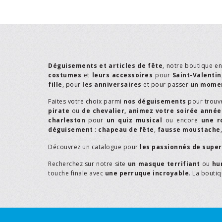
Déguisements et articles de fête
, notre boutique e
costumes
et
leurs accessoires
pour
Saint-Valentin
fille
, pour
les anniversaires
et pour passer
un momen
Faites votre choix parmi
nos déguisements
pour trouv
pirate
ou
de chevalier,
animez votre soirée année
charleston
pour
un quiz musical
ou encore
une r
déguisement
:
chapeau de fête
,
fausse moustache
Découvrez un catalogue pour
les passionnés de supe
Recherchez sur notre site
un masque terrifiant
ou
hu
touche finale avec
une perruque incroyable
. La bouti