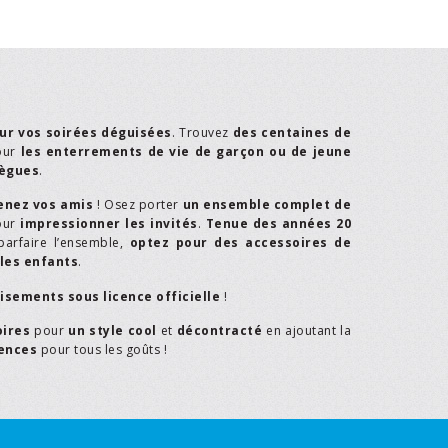
ur vos soirées déguisées
. Trouvez
des centaines de
our
les enterrements de vie de garçon ou de jeune
lègues
.
enez vos amis
! Osez porter
un ensemble complet de
our
impressionner les invités
.
Tenue des années 20
parfaire l’ensemble,
optez pour des accessoires de
les enfants
.
isements sous licence officielle
!
oires
pour
un style cool
et
décontracté
en ajoutant la
rences
pour tous les goûts !