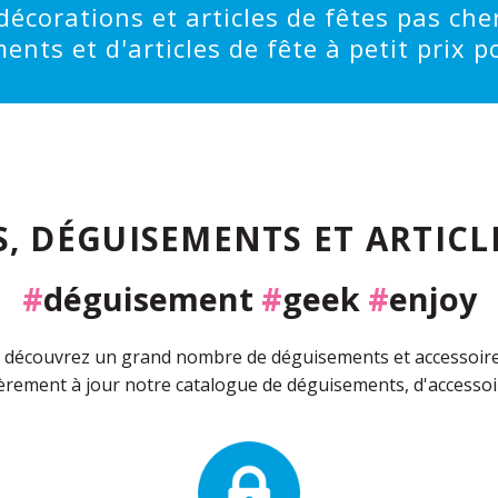
écorations et articles de fêtes pas cher
ts et d'articles de fête à petit prix po
, DÉGUISEMENTS ET ARTICLE
#
déguisement
#
geek
#
enjoy
découvrez un grand nombre de déguisements et accessoires 
rement à jour notre catalogue de déguisements, d'accessoir