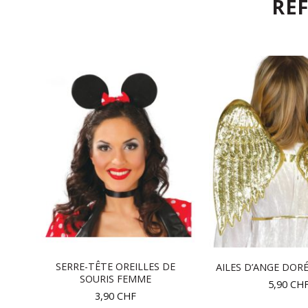
RÉ
ET
SERRE-TÊTE OREILLES DE
AILES D’ANGE DOR
SOURIS FEMME
5,90
CH
3,90
CHF