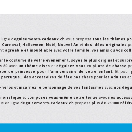
n ligne
deguisements-cadeaux.ch
vous propose
tous les thèmes po
,
Carnaval
,
Halloween
,
Noël
,
Nouvel An
et
des idées originales
p
t agréable et inoubliable
avec
votre famille
,
vos amis
ou
vos col
er
le costume de votre événement
,
soyez le plus original
et
surpr
s 80
avec
un thème disco
et
déguisez-vous
en
pilote de chasse
p
obe de princesse pour l'anniversaire de votre enfant
. Et pour 
,
perruque
…
des accessoires de fête pas chers
pour
les adultes
et
r-héros
et
incarnez le personnage de vos fantasmes
avec
nos dégu
moristique
et
composez vous-même votre tenue
avec
nos access
que en ligne
deguisements-cadeaux.ch
propose
plus de 25'000 réfé