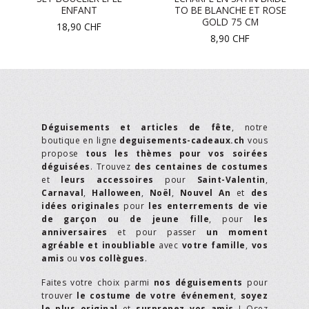
ENFANT
TO BE BLANCHE ET ROSE
GOLD 75 CM
18,90
CHF
8,90
CHF
Déguisements et articles de fête
, notre
boutique en ligne
deguisements-cadeaux.ch
vous
propose
tous les thèmes pour vos soirées
déguisées
. Trouvez
des centaines de costumes
et
leurs accessoires
pour
Saint-Valentin
,
Carnaval
,
Halloween
,
Noël
,
Nouvel An
et
des
idées originales
pour
les enterrements de vie
de garçon ou de jeune fille
, pour
les
anniversaires
et pour passer
un moment
agréable et inoubliable
avec
votre famille
,
vos
amis
ou
vos collègues
.
Faites votre choix parmi
nos déguisements
pour
trouver
le costume de votre événement
,
soyez
le plus original
et
surprenez vos amis
! Osez