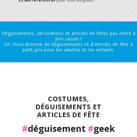
25'000 références
pour tous les goûts !
Déguisements, décorations et articles de fêtes pas chers à
prix canon !
Un choix énorme de déguisements et d'articles de fête à
petit prix pour les adultes et les enfants.
COSTUMES,
DÉGUISEMENTS ET
ARTICLES DE FÊTE
#
déguisement
#
geek