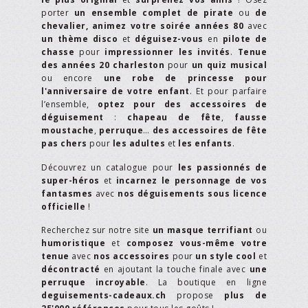
porter
un ensemble complet de pirate
ou
de
chevalier,
animez votre soirée années 80
avec
un thème disco
et
déguisez-vous
en
pilote de
chasse
pour
impressionner les invités
.
Tenue
des années 20 charleston
pour
un quiz musical
ou encore
une robe de princesse pour
l'anniversaire de votre enfant
. Et pour parfaire
l’ensemble,
optez pour des accessoires de
déguisement
:
chapeau de fête
,
fausse
moustache
,
perruque
…
des accessoires de fête
pas chers
pour
les adultes
et
les enfants
.
Découvrez un catalogue pour
les passionnés de
super-héros
et
incarnez le personnage de vos
fantasmes
avec
nos déguisements sous licence
officielle
!
Recherchez sur notre site
un masque terrifiant
ou
humoristique
et
composez vous-même votre
tenue
avec
nos accessoires
pour
un style cool
et
décontracté
en ajoutant la touche finale avec
une
perruque incroyable
. La boutique en ligne
deguisements-cadeaux.ch
propose
plus de